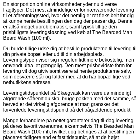
En stor portion online virksomheder yder nu diverse
fragttyper. Det mest almindelige er for nærværende levering
til et afhentningssted, hvor det nemlig er ret fleksibelt for dig
at kunne hente bestillingen den dag der passer dig. Denne
er altså meget uproblematisk, samt typisk tillige den
prisbilligste leveringsløsning ved køb af The Bearded Man
Beard Wash (100 ml).
Du burde tillige udse dig at bestille produkterne til levering til
din private bopæl eller ud til din arbejdsplads.
Leveringstypen viser sig i regelen lidt mere bekostelig, men
omvendt ultra let gængelig. Den mest prisbevidste form for
levering vil dog utvivlsomt være at hente produkterne selv,
som desværre står og falder med at du har bopæl lige ved
netbutikkens adresse.
Leveringstidspunktet på Skægvask kan være ualmindeligt
afgørende såfremt du skal bruge pakken med det samme, så
herved er det virkelig afgørende at man gransker det
forventede leveringstidspunkt på det pågældende produkt.
Mange forhandlere på nettet garanterer dag-til-dag levering
på deres favorit varenumre, eksempelvis The Bearded Man
Beard Wash (100 ml), hvilket dog betinges af at bestillingen
placeres tidligere end et fast tidspunkt, så at de højst