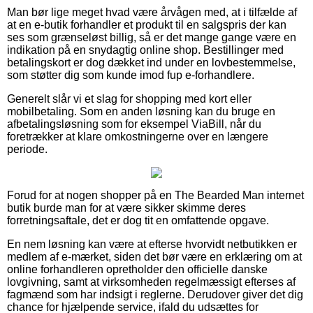
Man bør lige meget hvad være årvågen med, at i tilfælde af
at en e-butik forhandler et produkt til en salgspris der kan
ses som grænseløst billig, så er det mange gange være en
indikation på en snydagtig online shop. Bestillinger med
betalingskort er dog dækket ind under en lovbestemmelse,
som støtter dig som kunde imod fup e-forhandlere.
Generelt slår vi et slag for shopping med kort eller
mobilbetaling. Som en anden løsning kan du bruge en
afbetalingsløsning som for eksempel ViaBill, når du
foretrækker at klare omkostningerne over en længere
periode.
Forud for at nogen shopper på en The Bearded Man internet
butik burde man for at være sikker skimme deres
forretningsaftale, det er dog tit en omfattende opgave.
En nem løsning kan være at efterse hvorvidt netbutikken er
medlem af e-mærket, siden det bør være en erklæring om at
online forhandleren opretholder den officielle danske
lovgivning, samt at virksomheden regelmæssigt efterses af
fagmænd som har indsigt i reglerne. Derudover giver det dig
chance for hjælpende service, ifald du udsættes for