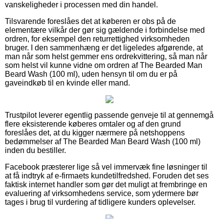
vanskeligheder i processen med din handel.
Tilsvarende foreslåes det at køberen er obs på de
elementære vilkår der gør sig gældende i forbindelse med
ordren, for eksempel den returrettighed virksomheden
bruger. I den sammenhæng er det ligeledes afgørende, at
man når som helst gemmer ens ordrekvittering, så man når
som helst vil kunne vidne om ordren af The Bearded Man
Beard Wash (100 ml), uden hensyn til om du er på
gaveindkøb til en kvinde eller mand.
Trustpilot leverer egentlig passende genveje til at gennemgå
flere eksisterende køberes omtaler og af den grund
foreslåes det, at du kigger nærmere på netshoppens
bedømmelser af The Bearded Man Beard Wash (100 ml)
inden du bestiller.
Facebook præsterer lige så vel immervæk fine løsninger til
at få indtryk af e-firmaets kundetilfredshed. Foruden det ses
faktisk internet handler som gør det muligt at frembringe en
evaluering af virksomhedens service, som ydermere bør
tages i brug til vurdering af tidligere kunders oplevelser.