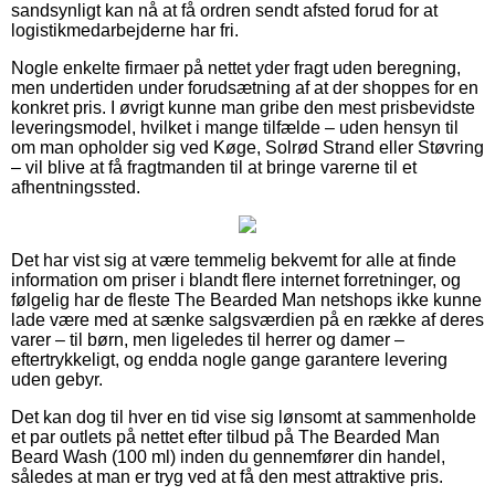
sandsynligt kan nå at få ordren sendt afsted forud for at
logistikmedarbejderne har fri.
Nogle enkelte firmaer på nettet yder fragt uden beregning,
men undertiden under forudsætning af at der shoppes for en
konkret pris. I øvrigt kunne man gribe den mest prisbevidste
leveringsmodel, hvilket i mange tilfælde – uden hensyn til
om man opholder sig ved Køge, Solrød Strand eller Støvring
– vil blive at få fragtmanden til at bringe varerne til et
afhentningssted.
Det har vist sig at være temmelig bekvemt for alle at finde
information om priser i blandt flere internet forretninger, og
følgelig har de fleste The Bearded Man netshops ikke kunne
lade være med at sænke salgsværdien på en række af deres
varer – til børn, men ligeledes til herrer og damer –
eftertrykkeligt, og endda nogle gange garantere levering
uden gebyr.
Det kan dog til hver en tid vise sig lønsomt at sammenholde
et par outlets på nettet efter tilbud på The Bearded Man
Beard Wash (100 ml) inden du gennemfører din handel,
således at man er tryg ved at få den mest attraktive pris.