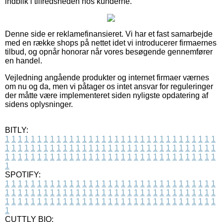
indblik i tilfredsheden hos kunderne.
Denne side er reklamefinansieret. Vi har et fast samarbejde
med en række shops på nettet idet vi introducerer firmaernes
tilbud, og opnår honorar når vores besøgende gennemfører
en handel.
Vejledning angående produkter og internet firmaer værnes
om nu og da, men vi påtager os intet ansvar for reguleringer
der måtte være implementeret siden nyligste opdatering af
sidens oplysninger.
BITLY:
1
1
1
1
1
1
1
1
1
1
1
1
1
1
1
1
1
1
1
1
1
1
1
1
1
1
1
1
1
1
1
1
1
1
1
1
1
1
1
1
1
1
1
1
1
1
1
1
1
1
1
1
1
1
1
1
1
1
1
1
1
1
1
1
1
1
1
1
1
1
1
1
1
1
1
1
1
1
1
1
1
1
1
1
1
1
1
1
1
1
1
1
1
1
1
1
1
1
1
1
SPOTIFY:
1
1
1
1
1
1
1
1
1
1
1
1
1
1
1
1
1
1
1
1
1
1
1
1
1
1
1
1
1
1
1
1
1
1
1
1
1
1
1
1
1
1
1
1
1
1
1
1
1
1
1
1
1
1
1
1
1
1
1
1
1
1
1
1
1
1
1
1
1
1
1
1
1
1
1
1
1
1
1
1
1
1
1
1
1
1
1
1
1
1
1
1
1
1
1
1
1
1
1
1
CUTTLY BIO: