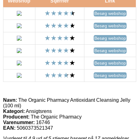
Webshop
Stjerner
Link
Besøg webshop
Besøg webshop
Besøg webshop
Besøg webshop
Besøg webshop
Besøg webshop
Navn:
The Organic Pharmacy Antioxidant Cleansing Jelly
(100 ml)
Kategori:
Ansigtsrens
Producent:
The Organic Pharmacy
Varenummer:
16746
EAN:
5060373521347
Vurderet til
4.9
ud af 5 stjerner baseret på
17
anmeldelser