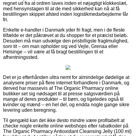
regnet ud fra at ordren laves inden et nøjagtigt klokkeslæt,
med hensynstagen til at de med sikkerhed kan nå at få
bestillingen skippet afsted inden logistikmedarbejderne får
fri.
Enkelte e-handler i Danmark yder fri fragt, men i de fleste
tilfælde er det påkrævet at du shopper for et præcist beløb.
Desuden må man udvælge den prisbilligste fragtmulighed,
som tit – om man opholder sig ved Vejle, Grenaa eller
Helsinge – vil være at få bragt bestillingen til et
afhentningssted.
Det er jo efterhånden ultra nemt for almindelige dødelige at
analysere priser på flere internet forhandlere i Danmark, og
derved har massevis af The Organic Pharmacy online
butikker set sig nødsaget til at presse salgsværdien på
mange af deres produkter – til børn, og ligeledes også til
kvinder og mænd – en hel del, og endda nogle gange sikre
levering uden beregning.
Til gengæld kan det ikke desto mindre være profitabelt at
checke nogle enkelte online webshops efter rabatkoder på
The Organic Pharmacy Antioxidant Cleansing Jelly (100 ml)