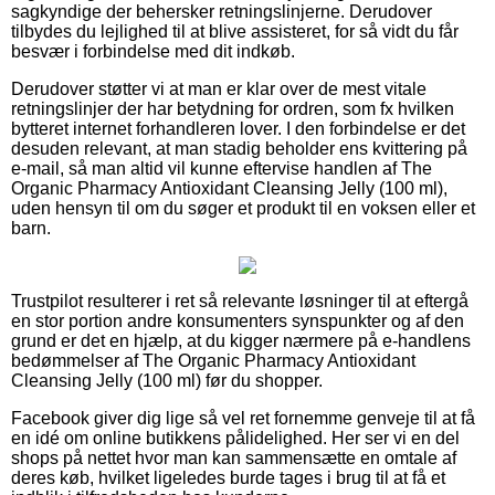
sagkyndige der behersker retningslinjerne. Derudover
tilbydes du lejlighed til at blive assisteret, for så vidt du får
besvær i forbindelse med dit indkøb.
Derudover støtter vi at man er klar over de mest vitale
retningslinjer der har betydning for ordren, som fx hvilken
bytteret internet forhandleren lover. I den forbindelse er det
desuden relevant, at man stadig beholder ens kvittering på
e-mail, så man altid vil kunne eftervise handlen af The
Organic Pharmacy Antioxidant Cleansing Jelly (100 ml),
uden hensyn til om du søger et produkt til en voksen eller et
barn.
Trustpilot resulterer i ret så relevante løsninger til at eftergå
en stor portion andre konsumenters synspunkter og af den
grund er det en hjælp, at du kigger nærmere på e-handlens
bedømmelser af The Organic Pharmacy Antioxidant
Cleansing Jelly (100 ml) før du shopper.
Facebook giver dig lige så vel ret fornemme genveje til at få
en idé om online butikkens pålidelighed. Her ser vi en del
shops på nettet hvor man kan sammensætte en omtale af
deres køb, hvilket ligeledes burde tages i brug til at få et