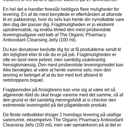
En hel del e-handler foreslår heldigvis flere muligheder for
levering. En af de mest benyttede er efterhånden at afsende
til en pakkeshop, hvor du selv kan hente din nyindkøbte vare
den dag der passer dig. Fragtmuligheden er jo ekstremt
uproblematisk, og endda tilmed den mest prisbevidste
leveringsudgave ved køb af The Organic Pharmacy
Antioxidant Cleansing Jelly (100 ml).
Du kan derudover beslutte dig for at få produkterne sendt til
din lejlighed eller til når du er på job. Fragtmuligheden er
ofte en tand mere pebret, men samtidig usædvanlig
hensigtsmæssig. Den mest prisbevidste leveringsmodel kan
ikke benægtes at være at hente varerne selv, men den
løsning er betinget af at du bor med kort afstand til
netshoppens bopæl.
Fragtperioden på Ansigtsrens kan vise sig at være ret så
afgørende ifald du skal bruge varerne med det samme, så af
den grund er det sandelig meningsfuldt at vi checker den
estimerede leveringstid på det pågældende produkt.
De fleste netbutikker tilsiger 1 hverdags levering på utallige
varenumre, eksempelvis The Organic Pharmacy Antioxidant
Cleansing Jelly (100 ml), men vær opmærksom på at det er