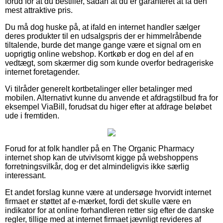
forud for at du bestiller, sådan at du er garanteret at få den
mest attraktive pris.
Du må dog huske på, at ifald en internet handler sælger
deres produkter til en udsalgspris der er himmelråbende
tiltalende, burde det mange gange være et signal om en
uoprigtig online webshop. Kortkøb er dog en del af en
vedtægt, som skærmer dig som kunde overfor bedrageriske
internet foretagender.
Vi tilråder generelt kortbetalinger eller betalinger med
mobilen. Alternativt kunne du anvende et afdragstilbud fra for
eksempel ViaBill, forudsat du higer efter at afdrage beløbet
ude i fremtiden.
Forud for at folk handler på en The Organic Pharmacy
internet shop kan de utvivlsomt kigge på webshoppens
forretningsvilkår, dog er det almindeligvis ikke særlig
interessant.
Et andet forslag kunne være at undersøge hvorvidt internet
firmaet er støttet af e-mærket, fordi det skulle være en
indikator for at online forhandleren retter sig efter de danske
regler, tillige med at internet firmaet jævnligt revideres af