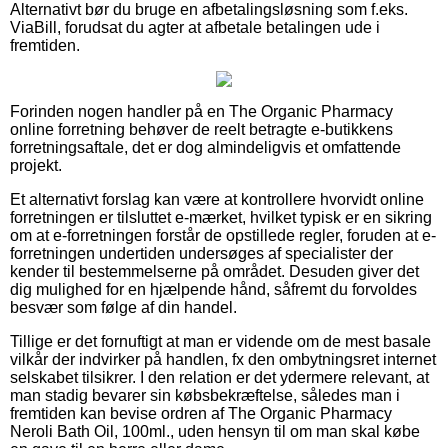
Alternativt bør du bruge en afbetalingsløsning som f.eks.
ViaBill, forudsat du agter at afbetale betalingen ude i
fremtiden.
Forinden nogen handler på en The Organic Pharmacy
online forretning behøver de reelt betragte e-butikkens
forretningsaftale, det er dog almindeligvis et omfattende
projekt.
Et alternativt forslag kan være at kontrollere hvorvidt online
forretningen er tilsluttet e-mærket, hvilket typisk er en sikring
om at e-forretningen forstår de opstillede regler, foruden at e-
forretningen undertiden undersøges af specialister der
kender til bestemmelserne på området. Desuden giver det
dig mulighed for en hjælpende hånd, såfremt du forvoldes
besvær som følge af din handel.
Tillige er det fornuftigt at man er vidende om de mest basale
vilkår der indvirker på handlen, fx den ombytningsret internet
selskabet tilsikrer. I den relation er det ydermere relevant, at
man stadig bevarer sin købsbekræftelse, således man i
fremtiden kan bevise ordren af The Organic Pharmacy
Neroli Bath Oil, 100ml., uden hensyn til om man skal købe