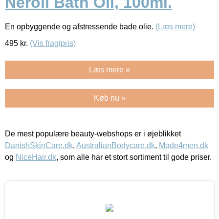
Neroli Bath Oil, 100ml.
En opbyggende og afstressende bade olie.
(Læs mere)
495
kr.
(Vis fragtpris)
Læs mere »
Køb nu »
De mest populære beauty-webshops er i øjeblikket
DanishSkinCare.dk
,
AustralianBodycare.dk
,
Made4men.dk
og
NiceHair.dk
, som alle har et stort sortiment til gode priser.