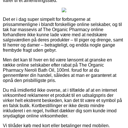
varer til et afhentningssted.
Det er i dag super simpelt for forbrugerne at
prissammenligne i blandt forskellige online selskaber, og til
tak har massevis af The Organic Pharmacy online
forhandlere ikke kunne lade være med at nedskære
salgsværdien på deres produkter – til piger og drenge, samt
til herrer og damer – betragteligt, og endda nogle gange
frembyde fragt uden gebyr.
Men det kan til hver en tid være lønsomt at granske en
række online selskaber efter rabat på The Organic
Pharmacy Neroli Bath Oil, 100ml. forud for at du
gennemfører din handel, således at man er garanteret at
opnå den prisbilligste pris.
Du må imidlertid ikke overse, at i tilfælde af at en internet
virksomhed reklamerer et produkt til en udsalgspris der
virker helt ekstremt beskeden, kan det tit være et symbol på
en falsk butik. Kortbestillinger er ikke desto mindre
inkluderet i en regel, hvilket dækker dig som kunde imod
snydagtige online virksomheder.
Vi tilråder køb med kort eller betalinger med mobilen.