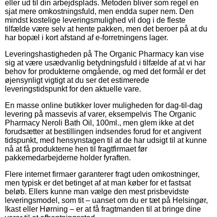
eller ud til din arbejdsplads. Metoden bliver som regel en
sjat mere omkostningsfuld, men endda super nem. Den
mindst kostelige leveringsmulighed vil dog i de fleste
tilfælde være selv at hente pakken, men det beroer på at du
har bopæl i kort afstand af e-forretningens lager.
Leveringshastigheden på The Organic Pharmacy kan vise
sig at være usædvanlig betydningsfuld i tilfælde af at vi har
behov for produkterne omgående, og med det formål er det
øjensynligt vigtigt at du ser det estimerede
leveringstidspunkt for den aktuelle vare.
En masse online butikker lover muligheden for dag-til-dag
levering på massevis af varer, eksempelvis The Organic
Pharmacy Neroli Bath Oil, 100ml., men glem ikke at det
forudsætter at bestillingen indsendes forud for et angivent
tidspunkt, med hensynstagen til at de har udsigt til at kunne
nå at få produkterne hen til fragtfirmaet før
pakkemedarbejderne holder fyraften.
Flere internet firmaer garanterer fragt uden omkostninger,
men typisk er det betinget af at man køber for et fastsat
beløb. Ellers kunne man vælge den mest prisbevidste
leveringsmodel, som tit – uanset om du er tæt på Helsingør,
Ikast eller Hørning – er at få fragtmanden til at bringe dine