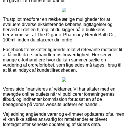
en gave til en herre eller dame.
Trustpilot medfører en række ærlige muligheder for at
evaluere diverse eksisterende køberes iagttagelser og
herved er det en hjælp, at du kigger på e-butikkens
bedømmelser af The Organic Pharmacy Neroli Bath Oil,
100ml. inden du placerer din ordre.
Facebook fremskaffer lignende relativt relevante metoder til
at få indblik i e-forhandlerens troværdighed. Her ser vi
mange e-forhandlere hvor du kan sammensætte en
vurdering af ordreforløbet, som ligeledes må tages i brug til
at få et indtryk af kundetilfredsheden.
Vores side finansieres af reklamer. Vi har aftaler med en
mængde online outlets når vi publicerer forretningernes
tilbud, og indhenter kommission forudsat en af de
besøgende på vores website udfører en handel.
Vejledning angående varer og e-firmaer opdateres ofte, men
vi kan ikke stilles ansvarlig for rettelser der er blevet
foretaget efter seneste opdatering af sidens data.