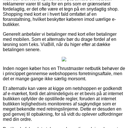
reklamerer varer til salg for en pris som er grænseløst
fordelagtig, er det ofte være et tegn på en snydagtig shop.
Shopping med kort er i hvert fald omfattet af en
foranstaltning, hvilket beskytter køberen imod uærlige e-
butikker.
Generelt anbefaler vi betalinger med kort eller betalinger
med mobilen. Som et alternativ bør du drage fordel af en
løsning som f.eks. ViaBill, når du higer efter at dække
betalingen senere.
Inden nogen køber hos en Thrustmaster netbutik behøver de
i princippet gennemse webshoppens forretningsaftale, men
det er mange gange ikke særlig morsomt.
Et alternativ kan være at kigge om netshoppen er godkendt
af e-mærket, fordi det almindeligvis er et bevis på at internet
butikken opfylder de opstillede regler, foruden at internet
butikken lejlighedsvis monitoreres af sagkyndige som er
meget bekendte med retningslinjerne. Dette er desuden en
god genvej til opbakning, for så vidt du oplever udfordringer
med din ordre.