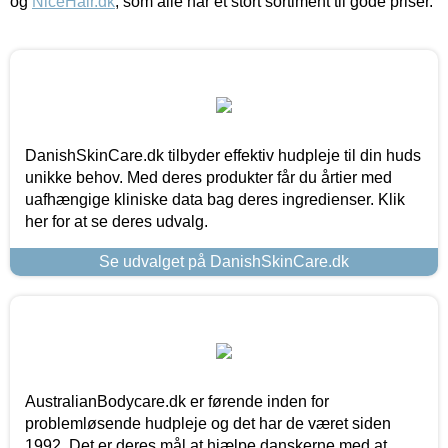
og
NiceHair.dk
, som alle har et stort sortiment til gode priser.
DanishSkinCare.dk tilbyder effektiv hudpleje til din huds
unikke behov. Med deres produkter får du årtier med
uafhængige kliniske data bag deres ingredienser. Klik
her for at se deres udvalg.
Se udvalget på DanishSkinCare.dk
AustralianBodycare.dk er førende inden for
problemløsende hudpleje og det har de været siden
1992. Det er deres mål at hjælpe danskerne med at