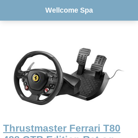
Wellcome Spa
Thrustmaster Ferrari T80