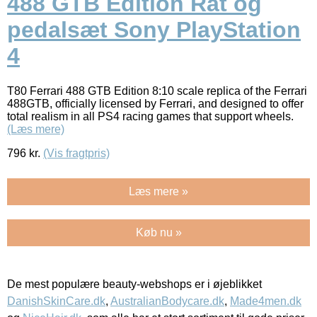
488 GTB Edition Rat og
pedalsæt Sony PlayStation
4
T80 Ferrari 488 GTB Edition 8:10 scale replica of the Ferrari
488GTB, officially licensed by Ferrari, and designed to offer
total realism in all PS4 racing games that support wheels.
(Læs mere)
796
kr.
(Vis fragtpris)
Læs mere »
Køb nu »
De mest populære beauty-webshops er i øjeblikket
DanishSkinCare.dk
,
AustralianBodycare.dk
,
Made4men.dk