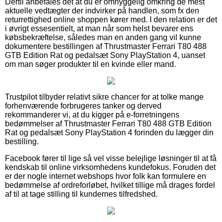
Dertil anbefales det at du er omhyggelig omkring de mest
aktuelle vedtægter der indvirker på handlen, som fx den
returrettighed online shoppen kører med. I den relation er det
i øvrigt essesentielt, at man når som helst bevarer ens
købsbekræftelse, således man en anden gang vil kunne
dokumentere bestillingen af Thrustmaster Ferrari T80 488
GTB Edition Rat og pedalsæt Sony PlayStation 4, uanset
om man søger produkter til en kvinde eller mand.
Trustpilot tilbyder relativt sikre chancer for at tolke mange
forhenværende forbrugeres tanker og derved
rekommanderer vi, at du kigger på e-forretningens
bedømmelser af Thrustmaster Ferrari T80 488 GTB Edition
Rat og pedalsæt Sony PlayStation 4 forinden du lægger din
bestilling.
Facebook fører til lige så vel visse belejlige løsninger til at få
kendskab til online virksomhedens kundefokus. Foruden det
er der nogle internet webshops hvor folk kan formulere en
bedømmelse af ordreforløbet, hvilket tillige må drages fordel
af til at tage stilling til kundernes tilfredshed.