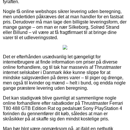
fyraften.
Nogle få online webshops sikrer levering uden beregning,
men undertiden påkræves det at man handler for en fastsat
pris. Derudover må man tage den billigste leveringsform, der
mange gange – om man er nær Silkeborg, Solrød Strand
eller Billund – vil være at få fragtfirmaet til at bringe dine
varer til et udleveringssted.
Det er efterhånden usædvanlig let gængeligt for
internetbrugere at finde information om priser på diverse
online forhandlere, og til tak har massevis af Thrustmaster
internet selskaber i Danmark ikke kunne slippe for at
mindske salgsværdien på deres varer – til piger og drenge,
men også til kvinder og mænd – helt i bund, og endda nogle
gange præstere levering uden beregning.
Det kan stadigvæk blive gavnligt at sammenligne nogle
online forhandlere efter rabatkoder på Thrustmaster Ferrari
T80 488 GTB Edition Rat og pedalsæt Sony PlayStation 4
forinden du gennemfører dit køb, således at man er
skråsikker på at skaffe sig den mindst kostelige pris.
Man bør blot være opmærksom på, at ifald en netbutik