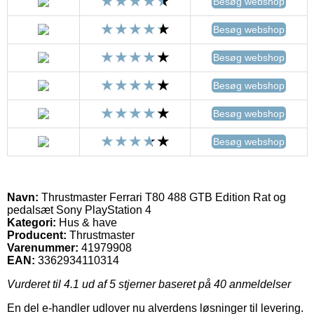
Besøg webshop
Besøg webshop
Besøg webshop
Besøg webshop
Besøg webshop
Besøg webshop
Navn:
Thrustmaster Ferrari T80 488 GTB Edition Rat og
pedalsæt Sony PlayStation 4
Kategori:
Hus & have
Producent:
Thrustmaster
Varenummer:
41979908
EAN:
3362934110314
Vurderet til
4.1
ud af 5 stjerner baseret på
40
anmeldelser
En del e-handler udlover nu alverdens løsninger til levering.