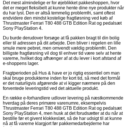
Det mest almindelige er for øjeblikket pakkeshoppen, hvor
det er meget fleksibelt at kunne hente dine nye produkter når
du har lyst. Den er altså temmelig problemfri, samt oftest
endvidere den mindst kostelige fragtløsning ved køb af
Thrustmaster Ferrari T80 488 GTB Edition Rat og pedalsæt
Sony PlayStation 4.
Du burde derudover forsøge at få pakken bragt til din bolig
eller til adressen på dit arbejde. Den bliver i regelen en lille
smule mere pebret, men omvendt vældig problemfri. Den
billigste fragtløsning vil dog til enhver tid være selv at hente
varerne, hvilket dog afhænger af at du lever i kort afstand af
e-shoppens lager.
Fragtperioden på Hus & have er jo rigtig essentiel om man
skal bruge produkterne inden for kort tid, så med det formål
er det naturligvis afgørende at vi kigger nærmere på den
forventede leveringstid ved det aktuelle produkt.
En række e-forhandlere udlover levering på næstkommende
hverdag på deres primære varenumre, eksempelvis
Thrustmaster Ferrari T80 488 GTB Edition Rat og pedalsæt
Sony PlayStation 4, men husk at det forudsætter at du når at
bestille før et givent klokkeslæt, så de har udsigt til at kunne
nå at få varerne klargjort før pakkemedarbejderne har