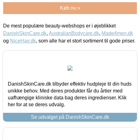
Køb nu »
De mest populære beauty-webshops er i øjeblikket
DanishSkinCare.dk
,
AustralianBodycare.dk
,
Made4men.dk
og
NiceHair.dk
, som alle har et stort sortiment til gode priser.
DanishSkinCare.dk tilbyder effektiv hudpleje til din huds
unikke behov. Med deres produkter får du årtier med
uafhængige kliniske data bag deres ingredienser. Klik
her for at se deres udvalg.
Se udvalget på DanishSkinCare.dk