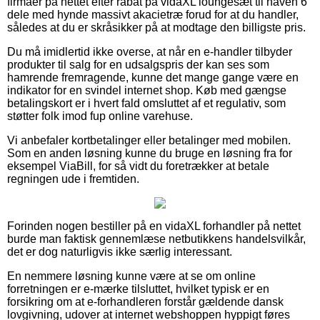
firmaer på nettet efter rabat på vidaXL loungesæt til haven 6
dele med hynde massivt akacietræ forud for at du handler,
således at du er skråsikker på at modtage den billigste pris.
Du må imidlertid ikke overse, at når en e-handler tilbyder
produkter til salg for en udsalgspris der kan ses som
hamrende fremragende, kunne det mange gange være en
indikator for en svindel internet shop. Køb med gængse
betalingskort er i hvert fald omsluttet af et regulativ, som
støtter folk imod fup online varehuse.
Vi anbefaler kortbetalinger eller betalinger med mobilen.
Som en anden løsning kunne du bruge en løsning fra for
eksempel ViaBill, for så vidt du foretrækker at betale
regningen ude i fremtiden.
Forinden nogen bestiller på en vidaXL forhandler på nettet
burde man faktisk gennemlæse netbutikkens handelsvilkår,
det er dog naturligvis ikke særlig interessant.
En nemmere løsning kunne være at se om online
forretningen er e-mærke tilsluttet, hvilket typisk er en
forsikring om at e-forhandleren forstår gældende dansk
lovgivning, udover at internet webshoppen hyppigt føres