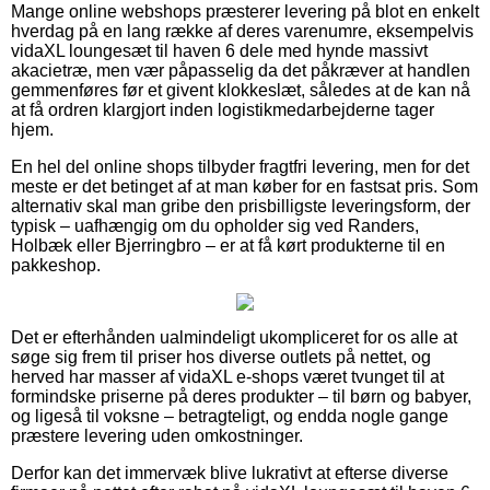
Mange online webshops præsterer levering på blot en enkelt
hverdag på en lang række af deres varenumre, eksempelvis
vidaXL loungesæt til haven 6 dele med hynde massivt
akacietræ, men vær påpasselig da det påkræver at handlen
gemmenføres før et givent klokkeslæt, således at de kan nå
at få ordren klargjort inden logistikmedarbejderne tager
hjem.
En hel del online shops tilbyder fragtfri levering, men for det
meste er det betinget af at man køber for en fastsat pris. Som
alternativ skal man gribe den prisbilligste leveringsform, der
typisk – uafhængig om du opholder sig ved Randers,
Holbæk eller Bjerringbro – er at få kørt produkterne til en
pakkeshop.
Det er efterhånden ualmindeligt ukompliceret for os alle at
søge sig frem til priser hos diverse outlets på nettet, og
herved har masser af vidaXL e-shops været tvunget til at
formindske priserne på deres produkter – til børn og babyer,
og ligeså til voksne – betragteligt, og endda nogle gange
præstere levering uden omkostninger.
Derfor kan det immervæk blive lukrativt at efterse diverse