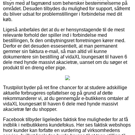
tilsyn med af fagmænd som behersker bestemmelserne på
området. Desuden tilbydes du mulighed for support, såfremt
du bliver udsat for problemstillinger i forbindelse med dit
køb.
Ligeså anbefales det at du er hensynstagende til de mest
relevante forhold der spiller ind i forbindelse med
bestillingen, fx den ombytningsret forretningen kører med.
Derfor er det desuden essesentielt, at man permanent
gemmer sin faktura e-mail, så man altid vil kunne
dokumentere sin bestilling af vidaXL loungesæt til haven 6
dele med hynde massivt akacietræ, uanset om du søger et
produkt til en dreng eller pige.
Trustpilot byder på ret fine chancer for at studere adskillige
aktuelle forbrugeres opfattelser og på grund af dette
rekommanderer vi, at du gennemgår e-butikkens omtaler af
vidaXL loungesæt til haven 6 dele med hynde massivt
akacietræ før du shopper.
Facebook tilbyder ligeledes faktisk fine muligheder for at få
indblik i netbutikkens kundefokus. Her ses faktisk webshops
hvor kunder kan forfatte en vurdering af virksomhedens