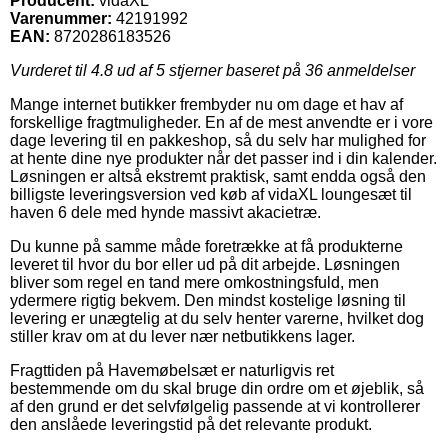
Producent:
vidaXL
Varenummer:
42191992
EAN:
8720286183526
Vurderet til
4.8
ud af 5 stjerner baseret på
36
anmeldelser
Mange internet butikker frembyder nu om dage et hav af
forskellige fragtmuligheder. En af de mest anvendte er i vore
dage levering til en pakkeshop, så du selv har mulighed for
at hente dine nye produkter når det passer ind i din kalender.
Løsningen er altså ekstremt praktisk, samt endda også den
billigste leveringsversion ved køb af vidaXL loungesæt til
haven 6 dele med hynde massivt akacietræ.
Du kunne på samme måde foretrække at få produkterne
leveret til hvor du bor eller ud på dit arbejde. Løsningen
bliver som regel en tand mere omkostningsfuld, men
ydermere rigtig bekvem. Den mindst kostelige løsning til
levering er unægtelig at du selv henter varerne, hvilket dog
stiller krav om at du lever nær netbutikkens lager.
Fragttiden på Havemøbelsæt er naturligvis ret
bestemmende om du skal bruge din ordre om et øjeblik, så
af den grund er det selvfølgelig passende at vi kontrollerer
den anslåede leveringstid på det relevante produkt.