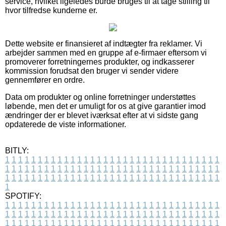
service, hvilket ligeledes burde bruges til at tage stilling til
hvor tilfredse kunderne er.
Dette website er finansieret af indtægter fra reklamer. Vi
arbejder sammen med en gruppe af e-firmaer eftersom vi
promoverer forretningernes produkter, og indkasserer
kommission forudsat den bruger vi sender videre
gennemfører en ordre.
Data om produkter og online forretninger understøttes
løbende, men det er umuligt for os at give garantier imod
ændringer der er blevet iværksat efter at vi sidste gang
opdaterede de viste informationer.
BITLY:
1
1
1
1
1
1
1
1
1
1
1
1
1
1
1
1
1
1
1
1
1
1
1
1
1
1
1
1
1
1
1
1
1
1
1
1
1
1
1
1
1
1
1
1
1
1
1
1
1
1
1
1
1
1
1
1
1
1
1
1
1
1
1
1
1
1
1
1
1
1
1
1
1
1
1
1
1
1
1
1
1
1
1
1
1
1
1
1
1
1
1
1
1
1
1
1
1
1
1
1
SPOTIFY:
1
1
1
1
1
1
1
1
1
1
1
1
1
1
1
1
1
1
1
1
1
1
1
1
1
1
1
1
1
1
1
1
1
1
1
1
1
1
1
1
1
1
1
1
1
1
1
1
1
1
1
1
1
1
1
1
1
1
1
1
1
1
1
1
1
1
1
1
1
1
1
1
1
1
1
1
1
1
1
1
1
1
1
1
1
1
1
1
1
1
1
1
1
1
1
1
1
1
1