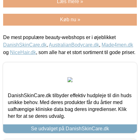
Læs mere »
Køb nu »
De mest populære beauty-webshops er i øjeblikket
DanishSkinCare.dk
,
AustralianBodycare.dk
,
Made4men.dk
og
NiceHair.dk
, som alle har et stort sortiment til gode priser.
DanishSkinCare.dk tilbyder effektiv hudpleje til din huds
unikke behov. Med deres produkter får du årtier med
uafhængige kliniske data bag deres ingredienser. Klik
her for at se deres udvalg.
Se udvalget på DanishSkinCare.dk