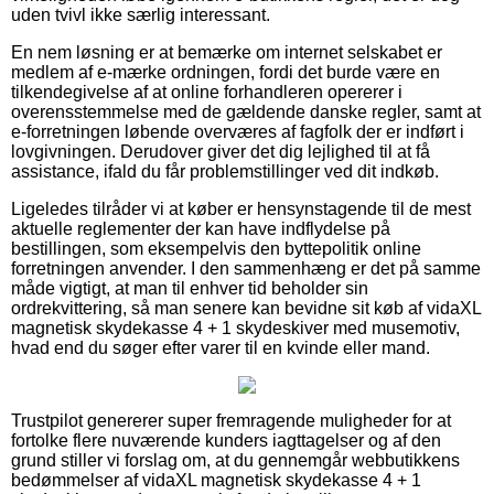
uden tvivl ikke særlig interessant.
En nem løsning er at bemærke om internet selskabet er
medlem af e-mærke ordningen, fordi det burde være en
tilkendegivelse af at online forhandleren opererer i
overensstemmelse med de gældende danske regler, samt at
e-forretningen løbende overværes af fagfolk der er indført i
lovgivningen. Derudover giver det dig lejlighed til at få
assistance, ifald du får problemstillinger ved dit indkøb.
Ligeledes tilråder vi at køber er hensynstagende til de mest
aktuelle reglementer der kan have indflydelse på
bestillingen, som eksempelvis den byttepolitik online
forretningen anvender. I den sammenhæng er det på samme
måde vigtigt, at man til enhver tid beholder sin
ordrekvittering, så man senere kan bevidne sit køb af vidaXL
magnetisk skydekasse 4 + 1 skydeskiver med musemotiv,
hvad end du søger efter varer til en kvinde eller mand.
Trustpilot genererer super fremragende muligheder for at
fortolke flere nuværende kunders iagttagelser og af den
grund stiller vi forslag om, at du gennemgår webbutikkens
bedømmelser af vidaXL magnetisk skydekasse 4 + 1