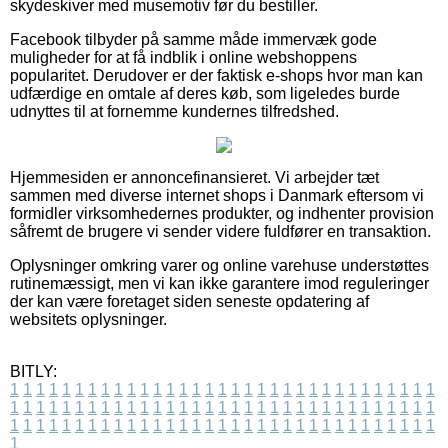
skydeskiver med musemotiv før du bestiller.
Facebook tilbyder på samme måde immervæk gode
muligheder for at få indblik i online webshoppens
popularitet. Derudover er der faktisk e-shops hvor man kan
udfærdige en omtale af deres køb, som ligeledes burde
udnyttes til at fornemme kundernes tilfredshed.
Hjemmesiden er annoncefinansieret. Vi arbejder tæt
sammen med diverse internet shops i Danmark eftersom vi
formidler virksomhedernes produkter, og indhenter provision
såfremt de brugere vi sender videre fuldfører en transaktion.
Oplysninger omkring varer og online varehuse understøttes
rutinemæssigt, men vi kan ikke garantere imod reguleringer
der kan være foretaget siden seneste opdatering af
websitets oplysninger.
BITLY:
1
1
1
1
1
1
1
1
1
1
1
1
1
1
1
1
1
1
1
1
1
1
1
1
1
1
1
1
1
1
1
1
1
1
1
1
1
1
1
1
1
1
1
1
1
1
1
1
1
1
1
1
1
1
1
1
1
1
1
1
1
1
1
1
1
1
1
1
1
1
1
1
1
1
1
1
1
1
1
1
1
1
1
1
1
1
1
1
1
1
1
1
1
1
1
1
1
1
1
1