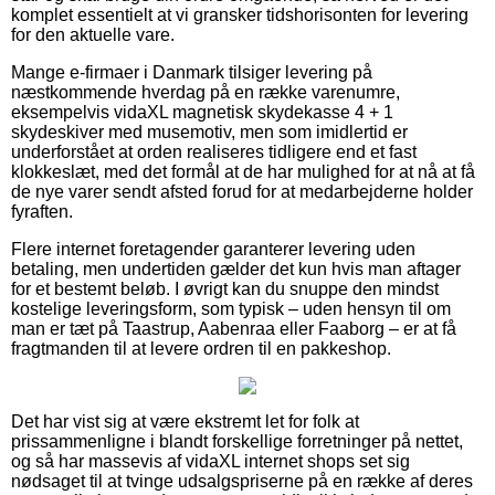
komplet essentielt at vi gransker tidshorisonten for levering
for den aktuelle vare.
Mange e-firmaer i Danmark tilsiger levering på
næstkommende hverdag på en række varenumre,
eksempelvis vidaXL magnetisk skydekasse 4 + 1
skydeskiver med musemotiv, men som imidlertid er
underforstået at orden realiseres tidligere end et fast
klokkeslæt, med det formål at de har mulighed for at nå at få
de nye varer sendt afsted forud for at medarbejderne holder
fyraften.
Flere internet foretagender garanterer levering uden
betaling, men undertiden gælder det kun hvis man aftager
for et bestemt beløb. I øvrigt kan du snuppe den mindst
kostelige leveringsform, som typisk – uden hensyn til om
man er tæt på Taastrup, Aabenraa eller Faaborg – er at få
fragtmanden til at levere ordren til en pakkeshop.
Det har vist sig at være ekstremt let for folk at
prissammenligne i blandt forskellige forretninger på nettet,
og så har massevis af vidaXL internet shops set sig
nødsaget til at tvinge udsalgspriserne på en række af deres