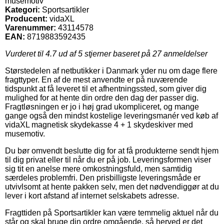
musemotiv
Kategori:
Sportsartikler
Producent:
vidaXL
Varenummer:
43114578
EAN:
8719883592435
Vurderet til
4.7
ud af 5 stjerner baseret på
27
anmeldelser
Størstedelen af netbutikker i Danmark yder nu om dage flere
fragttyper. En af de mest anvendte er på nuværende
tidspunkt at få leveret til et afhentningssted, som giver dig
mulighed for at hente din ordre den dag der passer dig.
Fragtløsningen er jo i høj grad ukompliceret, og mange
gange også den mindst kostelige leveringsmanér ved køb af
vidaXL magnetisk skydekasse 4 + 1 skydeskiver med
musemotiv.
Du bør omvendt beslutte dig for at få produkterne sendt hjem
til dig privat eller til når du er på job. Leveringsformen viser
sig tit en anelse mere omkostningsfuld, men samtidig
særdeles problemfri. Den prisbilligste leveringsmåde er
utvivlsomt at hente pakken selv, men det nødvendiggør at du
lever i kort afstand af internet selskabets adresse.
Fragttiden på Sportsartikler kan være temmelig aktuel når du
står og skal bruge din ordre omgående, så herved er det