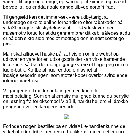
varer – til piger og drenge, og samtidig til kvinder og mænd –
betydeligt, og endda nogle gange tilbyde portofri fragt.
Til gengæld kan det immervæk være udbytterigt at
undersøge enkelte online forhandlere efter rabatkoder på
vidaXL magnetisk skydekasse 4 + 1 skydeskiver med
musemotiv forud for at du gennemfører dit køb, således at du
er på den sikre side med at modtage den mindst kostelige
pris.
Man skal alligevel huske på, at hvis en online webshop
udlover en vare for en udsalgspris der kan virke hamrende
tiltalende, så bør det mange gange være et fingerpeg om en
fup e-butik. Kortbetalinger er dog omfavnet af
Indsigelsesordningen, som støtter køber overfor svindlende
internet varehuse.
Vi går generelt ind for betalinger med kort eller
mobilbetaling. Som en alternativ mulighed kunne du benytte
en løsning fra for eksempel ViaBill, når du hellere vil dække
pengene over en længere periode.
Forinden nogen bestiller på en vidaXL e-handler kunne de i
virkeligheden løbe igennem e-butikkens regler, det er dog