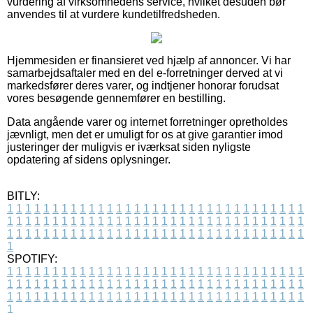
vurdering af virksomhedens service, hvilket desuden bør
anvendes til at vurdere kundetilfredsheden.
Hjemmesiden er finansieret ved hjælp af annoncer. Vi har
samarbejdsaftaler med en del e-forretninger derved at vi
markedsfører deres varer, og indtjener honorar forudsat
vores besøgende gennemfører en bestilling.
Data angående varer og internet forretninger opretholdes
jævnligt, men det er umuligt for os at give garantier imod
justeringer der muligvis er iværksat siden nyligste
opdatering af sidens oplysninger.
BITLY:
1
1
1
1
1
1
1
1
1
1
1
1
1
1
1
1
1
1
1
1
1
1
1
1
1
1
1
1
1
1
1
1
1
1
1
1
1
1
1
1
1
1
1
1
1
1
1
1
1
1
1
1
1
1
1
1
1
1
1
1
1
1
1
1
1
1
1
1
1
1
1
1
1
1
1
1
1
1
1
1
1
1
1
1
1
1
1
1
1
1
1
1
1
1
1
1
1
1
1
1
SPOTIFY:
1
1
1
1
1
1
1
1
1
1
1
1
1
1
1
1
1
1
1
1
1
1
1
1
1
1
1
1
1
1
1
1
1
1
1
1
1
1
1
1
1
1
1
1
1
1
1
1
1
1
1
1
1
1
1
1
1
1
1
1
1
1
1
1
1
1
1
1
1
1
1
1
1
1
1
1
1
1
1
1
1
1
1
1
1
1
1
1
1
1
1
1
1
1
1
1
1
1
1
1