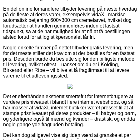
En del online forhandlere tilbyder levering på næste hverdag
på de fleste af deres varer, eksempelvis vidaXL markise
automatisk betjening 600×300 cm cremefarvet, hvilket dog
forudsætter at handlen gemmenføres inden et fastsat
tidspunkt, så at de har mulighed for at nå at få bestillingen
afsted forud for at logistikpersonalet får fri.
Nogle enkelte firmaer på nettet tilbyder gratis levering, men
for det meste stiller det krav om at der bestilles for en fastsat
pris. Desuden burde du beslutte sig for den billigste metode
til levering, hvilket oftest – uanset om du er i Kolding,
Birkerød eller Ribe – vil blive at få fragtfirmaet til at levere
varerne til et udleveringssted.
Det er efterhånden ekstremt smertefrit for internetbrugere at
vurdere prisniveauet i blandt flere internet webshops, og så
har masser af vidaXL internet butikker været presset til at at
stampe prisniveauet på deres produkter – til babyer og børn,
og yderligere også til mænd og kvinder – drastisk, og endda
nogle gange yde fragt uden betaling.
Det kan dog alligevel vise sig tiden værd at granske et par