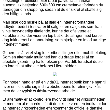
forskellige e-butikker efter rabat på vidaXL markise
automatisk betjening 600×300 cm cremefarvet forinden du
færdiggør din shopping, sådan at du er sikret at skaffe sig
den billigste pris.
Man skal dog huske på, at ifald en internet forhandler
udbyder bedst i test varer til salg for en salgspris som kan
virke besynderligt tiltalende, kunne det ofte være et
karakteristika der viser en fup butik. Betalinger med kort er
dog inkluderet i en anordning, som hjælper en imod uærlige
internet firmaer.
Generelt slår vi et slag for kortbestillinger eller mobilbetaling.
Som en alternativ mulighed kan du drage fordel af en
afbetalingsordning fra for eksempel ViaBill, forudsat du ser
en fordel i at afbetale beløbet i flere bidder.
Før nogen handler på en vidaXL internet butik kunne man til
hver en tid sætte sig ind i webshoppens forretningsvilkår,
men det er typisk et tidskrævende arbejde.
Et alternativ er at kontrollere hvorvidt internet virksomheden
er medlem af e-mærket, fordi det skulle være en indikator for
at internet virksomheden efterkommer de officielle danske