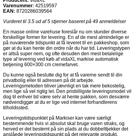
Producent:
vidaXL
Varenummer:
42519597
EAN:
8720286039564
Vurderet til
3.5
ud af 5 stjerner baseret på
49
anmeldelser
En masse online varehuse foreslår nu om stunder diverse
forskellige former for levering. En af de mest almindelige er
på nuværende tidspunkt at få leveret til en pakkeshop, som
gør at du kan hente din ordre når du har tid. Leveringstypen
er altså super nem, og ofte desuden den mest betalelige
type af levering ved køb af vidaXL markise automatisk
betjening 600×300 cm cremefarvet.
Du kunne også beslutte dig for at få varerne sendt til din
privatbolig eller til adressen på dit arbejde.
Leveringsmetoden bliver jævnligt en tak mere bekostelig,
men lige så vel rigtig let. Den prisbilligste leveringsmodel vil
dog til enhver tid være selv at hente pakken, som desværre
nødvendiggør at du er lige ved internet forhandlerens
tilholdssted.
Leveringstidspunktet på Markiser kan være særligt
bestemmende hvis vi absolut skal bruge varen straks, og
herved er det bestemt på sin plads at du dobbelttjekker det
anslåede leveringstidspunkt på det relevante produkt.