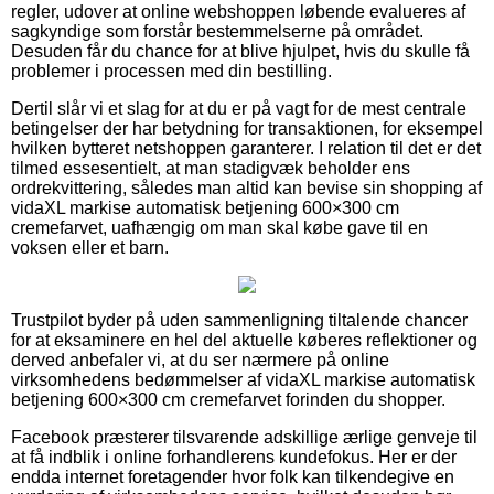
regler, udover at online webshoppen løbende evalueres af
sagkyndige som forstår bestemmelserne på området.
Desuden får du chance for at blive hjulpet, hvis du skulle få
problemer i processen med din bestilling.
Dertil slår vi et slag for at du er på vagt for de mest centrale
betingelser der har betydning for transaktionen, for eksempel
hvilken bytteret netshoppen garanterer. I relation til det er det
tilmed essesentielt, at man stadigvæk beholder ens
ordrekvittering, således man altid kan bevise sin shopping af
vidaXL markise automatisk betjening 600×300 cm
cremefarvet, uafhængig om man skal købe gave til en
voksen eller et barn.
Trustpilot byder på uden sammenligning tiltalende chancer
for at eksaminere en hel del aktuelle køberes reflektioner og
derved anbefaler vi, at du ser nærmere på online
virksomhedens bedømmelser af vidaXL markise automatisk
betjening 600×300 cm cremefarvet forinden du shopper.
Facebook præsterer tilsvarende adskillige ærlige genveje til
at få indblik i online forhandlerens kundefokus. Her er der
endda internet foretagender hvor folk kan tilkendegive en