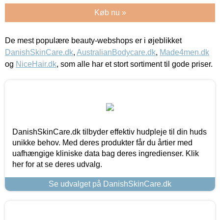
Køb nu »
De mest populære beauty-webshops er i øjeblikket
DanishSkinCare.dk
,
AustralianBodycare.dk
,
Made4men.dk
og
NiceHair.dk
, som alle har et stort sortiment til gode priser.
DanishSkinCare.dk tilbyder effektiv hudpleje til din huds
unikke behov. Med deres produkter får du årtier med
uafhængige kliniske data bag deres ingredienser. Klik
her for at se deres udvalg.
Se udvalget på DanishSkinCare.dk