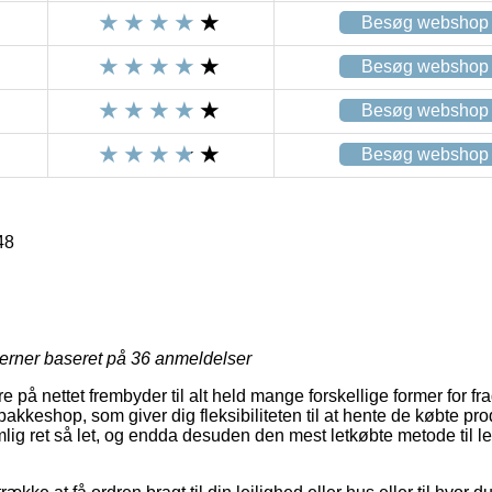
Besøg webshop
Besøg webshop
Besøg webshop
Besøg webshop
48
jerner baseret på
36
anmeldelser
 på nettet frembyder til alt held mange forskellige former for f
 pakkeshop, som giver dig fleksibiliteten til at hente de købte produ
lig ret så let, og endda desuden den mest letkøbte metode til l