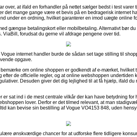
r over, at ifald en forhandler på nettet sælger bedst i test varer t
, er det mange gange være et bevis på en bedragerisk internet ha
 ind under en ordning, hvilket garanterer en imod uægte online fo
med gængse betalingskort eller mobilbetaling. Alternativt bør du
 ViaBill, forudsat du gerne vil afdrage pengene over tid.
Vogue internet handler burde de sådan set tage stilling til shop
ævende opgave.
bemærke om online shoppen er godkendt af e-mærket, hvilket ty
sig efter de officielle regler, og at online webshoppen undertiden
ulativer. Desuden giver det dig lejlighed til at få hjælp, ifald d
er er sat ind i de mest centrale vilkår der kan have betydning fo
ebshoppen lover. Derfor er det tilmed relevant, at man stadigvæk
altid kan bevise sin bestilling af Vogue VO4153 848, uden hens
egulære ønskværdige chancer for at udforske flere tidligere kons