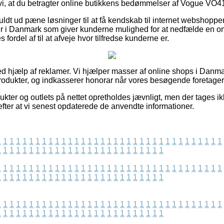
 vi, at du betragter online butikkens bedømmelser af Vogue VO4
fuldt ud pæne løsninger til at få kendskab til internet webshopp
er i Danmark som giver kunderne mulighed for at nedfælde en o
s fordel af til at afveje hvor tilfredse kunderne er.
ved hjælp af reklamer. Vi hjælper masser af online shops i Danma
odukter, og indkasserer honorar når vores besøgende foretager
ukter og outlets på nettet opretholdes jævnligt, men der tages i
efter at vi senest opdaterede de anvendte informationer.
1
1
1
1
1
1
1
1
1
1
1
1
1
1
1
1
1
1
1
1
1
1
1
1
1
1
1
1
1
1
1
1
1
1
1
1
1
1
1
1
1
1
1
1
1
1
1
1
1
1
1
1
1
1
1
1
1
1
1
1
1
1
1
1
1
1
1
1
1
1
1
1
1
1
1
1
1
1
1
1
1
1
1
1
1
1
1
1
1
1
1
1
1
1
1
1
1
1
1
1
1
1
1
1
1
1
1
1
1
1
1
1
1
1
1
1
1
1
1
1
1
1
1
1
1
1
1
1
1
1
1
1
1
1
1
1
1
1
1
1
1
1
1
1
1
1
1
1
1
1
1
1
1
1
1
1
1
1
1
1
1
1
1
1
1
1
1
1
1
1
1
1
1
1
1
1
1
1
1
1
1
1
1