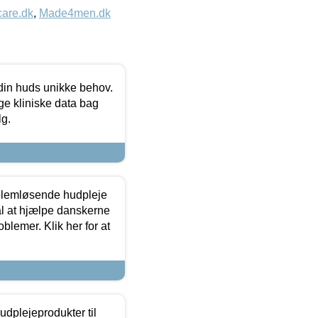
care.dk
,
Made4men.dk
 din huds unikke behov.
ge kliniske data bag
lg.
oblemløsende hudpleje
ål at hjælpe danskerne
lemer. Klik her for at
dplejeprodukter til