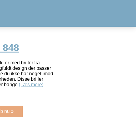
 848
 er med briller fra
gfuldt design der passer
ge du ikke har noget imod
heden. Disse briller
 er bange
(Læs mere)
b nu »