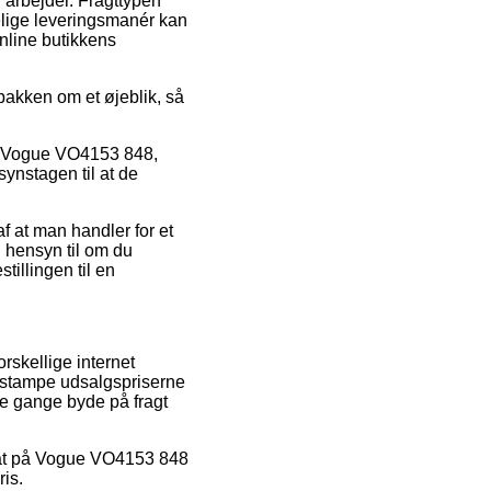
du arbejder. Fragttypen
lelige leveringsmanér kan
nline butikkens
 pakken om et øjeblik, så
is Vogue VO4153 848,
ynstagen til at de
af at man handler for et
n hensyn til om du
tillingen til en
orskellige internet
at stampe udsalgspriserne
gle gange byde på fragt
rabat på Vogue VO4153 848
ris.