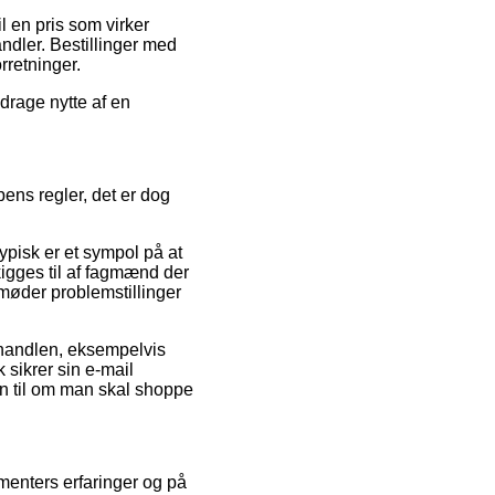
il en pris som virker
ndler. Bestillinger med
rretninger.
 drage nytte af en
pens regler, det er dog
pisk er et sympol på at
 kigges til af fagmænd der
u møder problemstillinger
r handlen, eksempelvis
 sikrer sin e-mail
yn til om man skal shoppe
umenters erfaringer og på