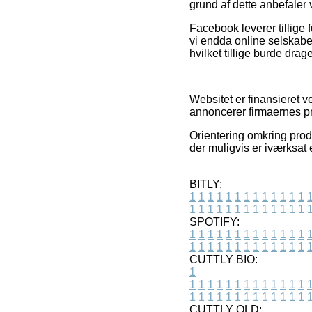
grund af dette anbefaler
Facebook leverer tillige 
vi endda online selskab
hvilket tillige burde drage
Websitet er finansieret 
annoncerer firmaernes pr
Orientering omkring prod
der muligvis er iværksat 
BITLY:
1
1
1
1
1
1
1
1
1
1
1
1
1
1
1
1
1
1
1
1
1
1
1
1
1
1
SPOTIFY:
1
1
1
1
1
1
1
1
1
1
1
1
1
1
1
1
1
1
1
1
1
1
1
1
1
1
CUTTLY BIO:
1
1
1
1
1
1
1
1
1
1
1
1
1
1
1
1
1
1
1
1
1
1
1
1
1
1
1
CUTTLY OLD: