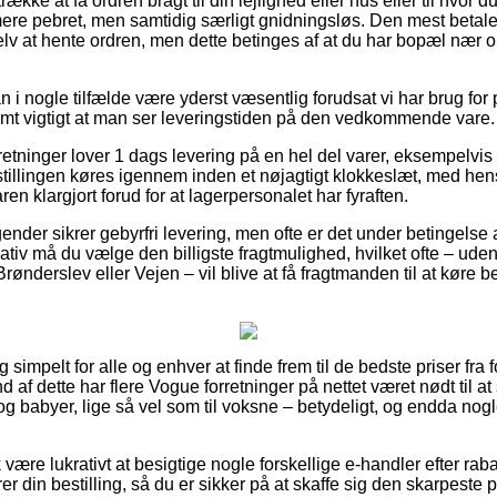
række at få ordren bragt til din lejlighed eller hus eller til hvor 
k mere pebret, men samtidig særligt gnidningsløs. Den mest beta
lv at hente ordren, men dette betinges af at du har bopæl nær o
 i nogle tilfælde være yderst væsentlig forudsat vi har brug for
emt vigtigt at man ser leveringstiden på den vedkommende vare.
retninger lover 1 dags levering på en hel del varer, eksempelv
illingen køres igennem inden et nøjagtigt klokkeslæt, med hens
ren klargjort forud for at lagerpersonalet har fyraften.
ender sikrer gebyrfri levering, men ofte er det under betingelse 
ativ må du vælge den billigste fragtmulighed, hvilket ofte – ude
nderslev eller Vejen – vil blive at få fragtmanden til at køre bes
simpelt for alle og enhver at finde frem til de bedste priser fra f
 af dette har flere Vogue forretninger på nettet været nødt til 
 og babyer, lige så vel som til voksne – betydeligt, og endda no
 være lukrativt at besigtige nogle forskellige e-handler efter 
r din bestilling, så du er sikker på at skaffe sig den skarpeste p