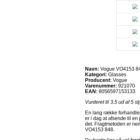
Navn:
Vogue VO4153 8
Kategori:
Glasses
Producent:
Vogue
Varenummer:
921070
EAN:
8056597153133
Vurderet til
3.5
ud af 5 st
En lang række forhandlere
er i dag at afsende til en
det. Fragtmetoden er nem
VO4153 848.