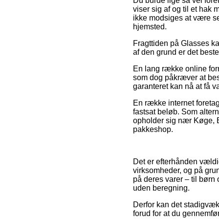
Du burde lige så vel foret
viser sig af og til et ha
ikke modsiges at være se
hjemsted.
Fragttiden på Glasses kan
af den grund er det best
En lang række online for
som dog påkræver at best
garanteret kan nå at få va
En række internet foretag
fastsat beløb. Som altern
opholder sig nær Køge, Brø
pakkeshop.
Det er efterhånden vældig 
virksomheder, og på grund
på deres varer – til børn
uden beregning.
Derfor kan det stadigvæk
forud for at du gennemføre