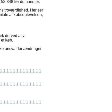
153 848 før du handler.
ens troværdighed. Her ser
mtale af købsoplevelsen,
rk derved at vi
 et køb.
kke ansvar for ændringer
1
1
1
1
1
1
1
1
1
1
1
1
1
1
1
1
1
1
1
1
1
1
1
1
1
1
1
1
1
1
1
1
1
1
1
1
1
1
1