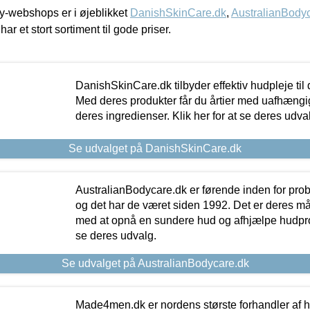
-webshops er i øjeblikket
DanishSkinCare.dk
,
AustralianBody
har et stort sortiment til gode priser.
DanishSkinCare.dk tilbyder effektiv hudpleje til
Med deres produkter får du årtier med uafhængi
deres ingredienser. Klik her for at se deres udva
Se udvalget på DanishSkinCare.dk
AustralianBodycare.dk er førende inden for pr
og det har de været siden 1992. Det er deres m
med at opnå en sundere hud og afhjælpe hudprob
se deres udvalg.
Se udvalget på AustralianBodycare.dk
Made4men.dk er nordens største forhandler af hu