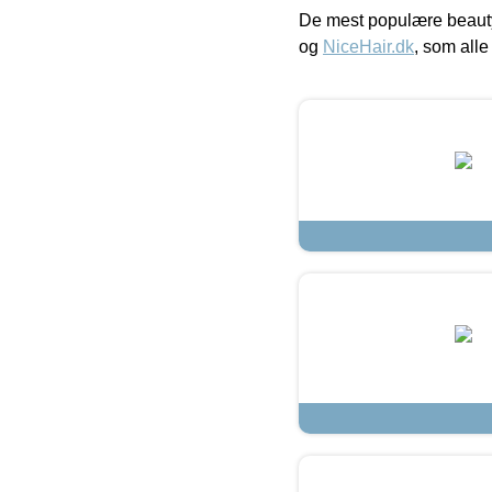
De mest populære beauty
og
NiceHair.dk
, som alle 