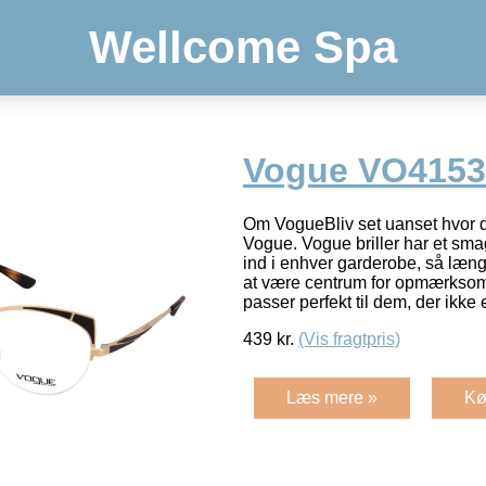
Wellcome Spa
Vogue VO4153
Om VogueBliv set uanset hvor du
Vogue. Vogue briller har et sma
ind i enhver garderobe, så læn
at være centrum for opmærksom
passer perfekt til dem, der ikke
439
kr.
(Vis fragtpris)
Læs mere »
Kø