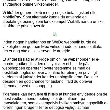
snydagtige online virksomheder.
Vi tilråder generelt køb med gængse betalingskort eller
MobilePay. Som alternativ kunne du anvende en
afbetalingsløsning som for eksempel ViaBill, når du ønsker
at afdrage prisen over tid.
Inden nogen handler hos en WeDo webbutik burde de i
virkeligheden gennemløbe virksomhedens handelsaftale,
det er dog ofte et tidskrævende arbejde.
Et andet forslag er at kigge om online webshoppen er e-
mærke godkendt, siden det typisk er et billede på at
webshoppen opererer i overensstemmelse med de
opstillede regler, udover at online forretningen jævnligt
vurderes af jurister der kender retningslinjerne. Dette er
desuden en god chance for bistand, ifald du oplever
dilemmaer ved din shopping.
Ydermere kan det være til hjælp at kunden er vidende om de
mest vedkommende betingelser der influerer på
transaktionen, som eksempelvis hvilken ombytningspolitik e-
forretningen bruger. Her er det også vigtigt, at man