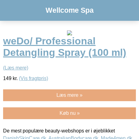
Wellcome Spa
weDo/ Professional
Detangling Spray (100 ml)
(Læs mere)
149
kr.
(Vis fragtpris)
Læs mere »
Køb nu »
De mest populære beauty-webshops er i øjeblikket
DanishSkinCare.dk
,
AustralianBodycare.dk
,
Made4men.dk