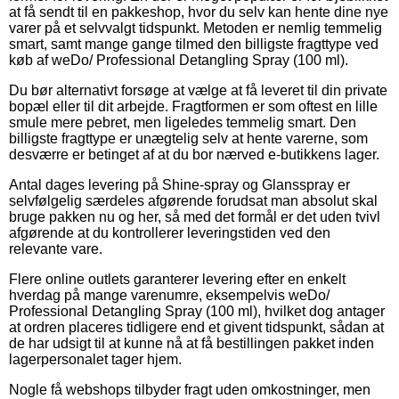
at få sendt til en pakkeshop, hvor du selv kan hente dine nye
varer på et selvvalgt tidspunkt. Metoden er nemlig temmelig
smart, samt mange gange tilmed den billigste fragttype ved
køb af weDo/ Professional Detangling Spray (100 ml).
Du bør alternativt forsøge at vælge at få leveret til din private
bopæl eller til dit arbejde. Fragtformen er som oftest en lille
smule mere pebret, men ligeledes temmelig smart. Den
billigste fragttype er unægtelig selv at hente varerne, som
desværre er betinget af at du bor nærved e-butikkens lager.
Antal dages levering på Shine-spray og Glansspray er
selvfølgelig særdeles afgørende forudsat man absolut skal
bruge pakken nu og her, så med det formål er det uden tvivl
afgørende at du kontrollerer leveringstiden ved den
relevante vare.
Flere online outlets garanterer levering efter en enkelt
hverdag på mange varenumre, eksempelvis weDo/
Professional Detangling Spray (100 ml), hvilket dog antager
at ordren placeres tidligere end et givent tidspunkt, sådan at
de har udsigt til at kunne nå at få bestillingen pakket inden
lagerpersonalet tager hjem.
Nogle få webshops tilbyder fragt uden omkostninger, men