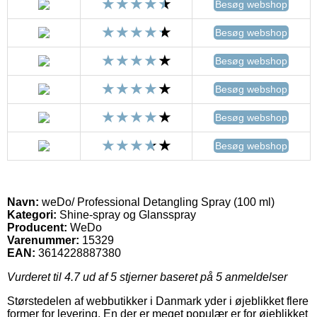
Besøg webshop
Besøg webshop
Besøg webshop
Besøg webshop
Besøg webshop
Besøg webshop
Navn:
weDo/ Professional Detangling Spray (100 ml)
Kategori:
Shine-spray og Glansspray
Producent:
WeDo
Varenummer:
15329
EAN:
3614228887380
Vurderet til
4.7
ud af 5 stjerner baseret på
5
anmeldelser
Størstedelen af webbutikker i Danmark yder i øjeblikket flere
former for levering. En der er meget populær er for øjeblikket