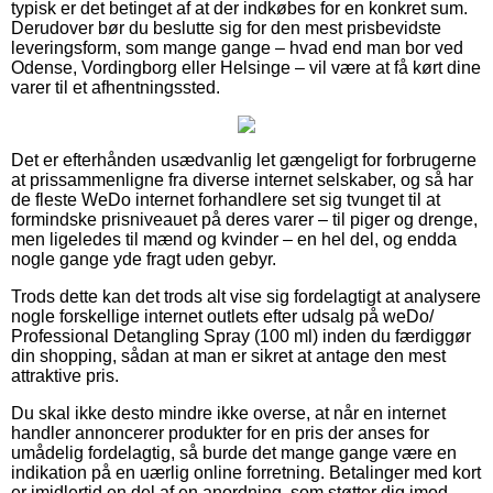
typisk er det betinget af at der indkøbes for en konkret sum.
Derudover bør du beslutte sig for den mest prisbevidste
leveringsform, som mange gange – hvad end man bor ved
Odense, Vordingborg eller Helsinge – vil være at få kørt dine
varer til et afhentningssted.
Det er efterhånden usædvanlig let gængeligt for forbrugerne
at prissammenligne fra diverse internet selskaber, og så har
de fleste WeDo internet forhandlere set sig tvunget til at
formindske prisniveauet på deres varer – til piger og drenge,
men ligeledes til mænd og kvinder – en hel del, og endda
nogle gange yde fragt uden gebyr.
Trods dette kan det trods alt vise sig fordelagtigt at analysere
nogle forskellige internet outlets efter udsalg på weDo/
Professional Detangling Spray (100 ml) inden du færdiggør
din shopping, sådan at man er sikret at antage den mest
attraktive pris.
Du skal ikke desto mindre ikke overse, at når en internet
handler annoncerer produkter for en pris der anses for
umådelig fordelagtig, så burde det mange gange være en
indikation på en uærlig online forretning. Betalinger med kort
er imidlertid en del af en anordning, som støtter dig imod