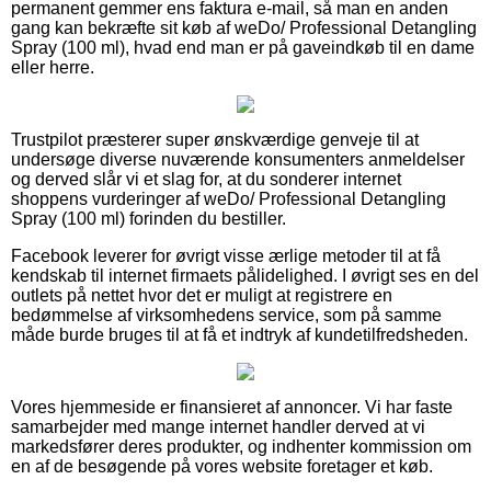
permanent gemmer ens faktura e-mail, så man en anden
gang kan bekræfte sit køb af weDo/ Professional Detangling
Spray (100 ml), hvad end man er på gaveindkøb til en dame
eller herre.
Trustpilot præsterer super ønskværdige genveje til at
undersøge diverse nuværende konsumenters anmeldelser
og derved slår vi et slag for, at du sonderer internet
shoppens vurderinger af weDo/ Professional Detangling
Spray (100 ml) forinden du bestiller.
Facebook leverer for øvrigt visse ærlige metoder til at få
kendskab til internet firmaets pålidelighed. I øvrigt ses en del
outlets på nettet hvor det er muligt at registrere en
bedømmelse af virksomhedens service, som på samme
måde burde bruges til at få et indtryk af kundetilfredsheden.
Vores hjemmeside er finansieret af annoncer. Vi har faste
samarbejder med mange internet handler derved at vi
markedsfører deres produkter, og indhenter kommission om
en af de besøgende på vores website foretager et køb.