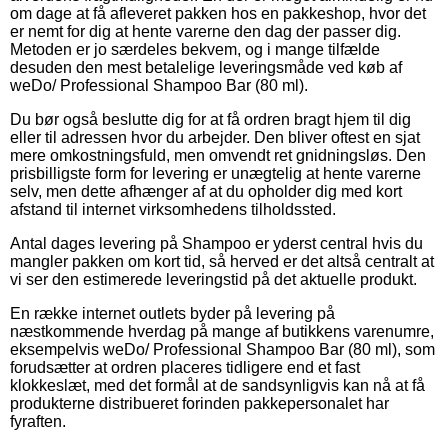
om dage at få afleveret pakken hos en pakkeshop, hvor det
er nemt for dig at hente varerne den dag der passer dig.
Metoden er jo særdeles bekvem, og i mange tilfælde
desuden den mest betalelige leveringsmåde ved køb af
weDo/ Professional Shampoo Bar (80 ml).
Du bør også beslutte dig for at få ordren bragt hjem til dig
eller til adressen hvor du arbejder. Den bliver oftest en sjat
mere omkostningsfuld, men omvendt ret gnidningsløs. Den
prisbilligste form for levering er unægtelig at hente varerne
selv, men dette afhænger af at du opholder dig med kort
afstand til internet virksomhedens tilholdssted.
Antal dages levering på Shampoo er yderst central hvis du
mangler pakken om kort tid, så herved er det altså centralt at
vi ser den estimerede leveringstid på det aktuelle produkt.
En række internet outlets byder på levering på
næstkommende hverdag på mange af butikkens varenumre,
eksempelvis weDo/ Professional Shampoo Bar (80 ml), som
forudsætter at ordren placeres tidligere end et fast
klokkeslæt, med det formål at de sandsynligvis kan nå at få
produkterne distribueret forinden pakkepersonalet har
fyraften.