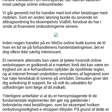
imod uærlige online virksomheder.
Vi går generelt ind for handler med kort eller betalinger med
mobilen. Som en anden løsning burde du anvende en
afdragsordning fra eksempelvis ViaBill, forudsat du har i
sinde at finansiere omkostningerne senere.
Inden nogen handler på en WeDo online butik kunne de til
hver en tid se på forhandlerens handelsbetingelser, det er
dog oftest ikke særlig interessant.
Et nemmere alternativ kan være at tjekke hvorvidt online
webshoppen er godkendt af e-mærket, fordi det kan være en
tryghed om at e-forhandleren opfylder de opstillede regler,
og at internet firmaet undertiden revurderes af fagmænd som
har nøje kendskab til lovene på området. Desuden giver det
dig anledning til support, for så vidt du udsættes for
udfordringer som følge af dit indkøb.
Yderligere anbefaler vi at du er hensynstagende til de
fundamentale reglementer der gør sig gældende i
forbindelse med bestillingen, som for eksempel hvilken
ombytningsrettighed e-shoppen tilbyder. På grund af dette er