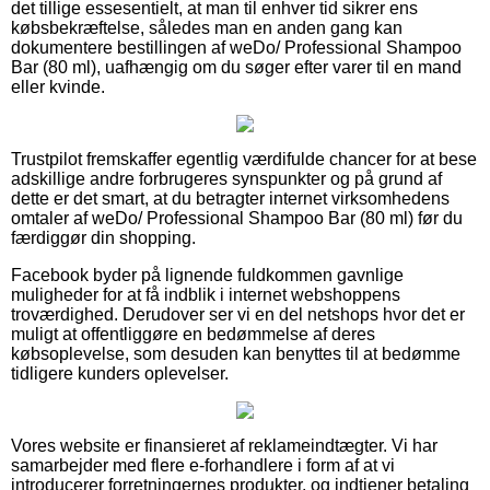
det tillige essesentielt, at man til enhver tid sikrer ens
købsbekræftelse, således man en anden gang kan
dokumentere bestillingen af weDo/ Professional Shampoo
Bar (80 ml), uafhængig om du søger efter varer til en mand
eller kvinde.
Trustpilot fremskaffer egentlig værdifulde chancer for at bese
adskillige andre forbrugeres synspunkter og på grund af
dette er det smart, at du betragter internet virksomhedens
omtaler af weDo/ Professional Shampoo Bar (80 ml) før du
færdiggør din shopping.
Facebook byder på lignende fuldkommen gavnlige
muligheder for at få indblik i internet webshoppens
troværdighed. Derudover ser vi en del netshops hvor det er
muligt at offentliggøre en bedømmelse af deres
købsoplevelse, som desuden kan benyttes til at bedømme
tidligere kunders oplevelser.
Vores website er finansieret af reklameindtægter. Vi har
samarbejder med flere e-forhandlere i form af at vi
introducerer forretningernes produkter, og indtjener betaling