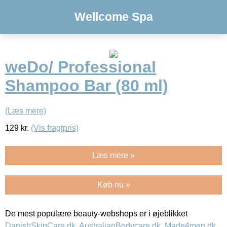
Wellcome Spa
weDo/ Professional
Shampoo Bar (80 ml)
(Læs mere)
129
kr.
(Vis fragtpris)
Læs mere »
Køb nu »
De mest populære beauty-webshops er i øjeblikket
DanishSkinCare.dk
,
AustralianBodycare.dk
,
Made4men.dk