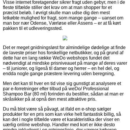
Visse internet foretagender sikrer fragt uden gebyr, men i de
fleste tilfælde stiller det krav om at man shopper for et
præcist beløb. I øvrigt skulle man udse dig den mest
letkøbte mulighed for fragt, som mange gange – uanset om
man bor nær Odense, Værløse eller Assens – er at få kørt
pakken til et udleveringssted.
Det er meget gnidningsløst for almindelige dødelige at finde
de laveste priser hos forskellige netbutikker, og på grund af
dette har en lang række WeDo webshops fundet det
nødvendigt at mindske prisniveauet på mange af deres varer
– til juniorer, og ligeså til damer og herrer – en hel del, og
endda nogle gange præstere levering uden beregning.
Men det kan til hver en tid vise sig gunstigt at analysere et
par e-forretninger efter tilbud på weDo/ Professional
Shampoo Bar (80 ml) forinden du bestiller, sådan at man er
skråsikker på at opnå den mest attraktive pris.
Du må blot være så påvagt, at ifald en e-shop sælger
produkter for en pris som kan virke helt fantastisk billig, så
kan det i nogle tilfælde være et karakteristika der viser en
uærlig online webshop. Handler med kort er ikke desto
mindre inkluderet i en retningslinje, der værner køberen