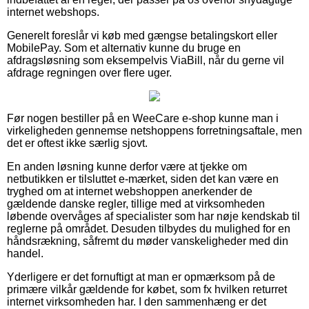
internet webshops.
Generelt foreslår vi køb med gængse betalingskort eller
MobilePay. Som et alternativ kunne du bruge en
afdragsløsning som eksempelvis ViaBill, når du gerne vil
afdrage regningen over flere uger.
Før nogen bestiller på en WeeCare e-shop kunne man i
virkeligheden gennemse netshoppens forretningsaftale, men
det er oftest ikke særlig sjovt.
En anden løsning kunne derfor være at tjekke om
netbutikken er tilsluttet e-mærket, siden det kan være en
tryghed om at internet webshoppen anerkender de
gældende danske regler, tillige med at virksomheden
løbende overvåges af specialister som har nøje kendskab til
reglerne på området. Desuden tilbydes du mulighed for en
håndsrækning, såfremt du møder vanskeligheder med din
handel.
Yderligere er det fornuftigt at man er opmærksom på de
primære vilkår gældende for købet, som fx hvilken returret
internet virksomheden har. I den sammenhæng er det