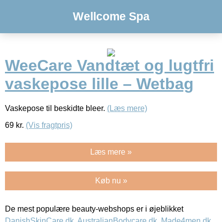
Wellcome Spa
WeeCare Vandtæt og lugtfri
vaskepose lille – Wetbag
Vaskepose til beskidte bleer.
(Læs mere)
69
kr.
(Vis fragtpris)
Læs mere »
Køb nu »
De mest populære beauty-webshops er i øjeblikket
DanishSkinCare.dk
,
AustralianBodycare.dk
,
Made4men.dk