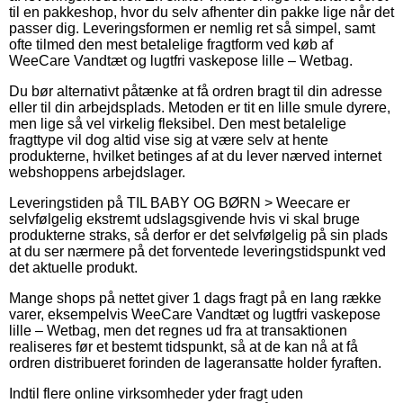
til en pakkeshop, hvor du selv afhenter din pakke lige når det
passer dig. Leveringsformen er nemlig ret så simpel, samt
ofte tilmed den mest betalelige fragtform ved køb af
WeeCare Vandtæt og lugtfri vaskepose lille – Wetbag.
Du bør alternativt påtænke at få ordren bragt til din adresse
eller til din arbejdsplads. Metoden er tit en lille smule dyrere,
men lige så vel virkelig fleksibel. Den mest betalelige
fragttype vil dog altid vise sig at være selv at hente
produkterne, hvilket betinges af at du lever nærved internet
webshoppens arbejdslager.
Leveringstiden på TIL BABY OG BØRN > Weecare er
selvfølgelig ekstremt udslagsgivende hvis vi skal bruge
produkterne straks, så derfor er det selvfølgelig på sin plads
at du ser nærmere på det forventede leveringstidspunkt ved
det aktuelle produkt.
Mange shops på nettet giver 1 dags fragt på en lang række
varer, eksempelvis WeeCare Vandtæt og lugtfri vaskepose
lille – Wetbag, men det regnes ud fra at transaktionen
realiseres før et bestemt tidspunkt, så at de kan nå at få
ordren distribueret forinden de lageransatte holder fyraften.
Indtil flere online virksomheder yder fragt uden