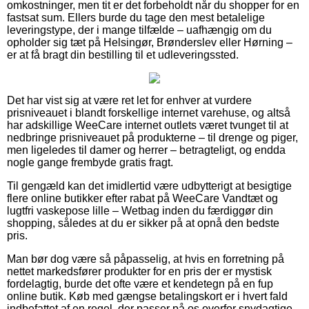
omkostninger, men tit er det forbeholdt når du shopper for en
fastsat sum. Ellers burde du tage den mest betalelige
leveringstype, der i mange tilfælde – uafhængig om du
opholder sig tæt på Helsingør, Brønderslev eller Hørning –
er at få bragt din bestilling til et udleveringssted.
Det har vist sig at være ret let for enhver at vurdere
prisniveauet i blandt forskellige internet varehuse, og altså
har adskillige WeeCare internet outlets været tvunget til at
nedbringe prisniveauet på produkterne – til drenge og piger,
men ligeledes til damer og herrer – betragteligt, og endda
nogle gange frembyde gratis fragt.
Til gengæld kan det imidlertid være udbytterigt at besigtige
flere online butikker efter rabat på WeeCare Vandtæt og
lugtfri vaskepose lille – Wetbag inden du færdiggør din
shopping, således at du er sikker på at opnå den bedste
pris.
Man bør dog være så påpasselig, at hvis en forretning på
nettet markedsfører produkter for en pris der er mystisk
fordelagtig, burde det ofte være et kendetegn på en fup
online butik. Køb med gængse betalingskort er i hvert fald
indbefattet af en regel, der passer på os overfor snydagtige