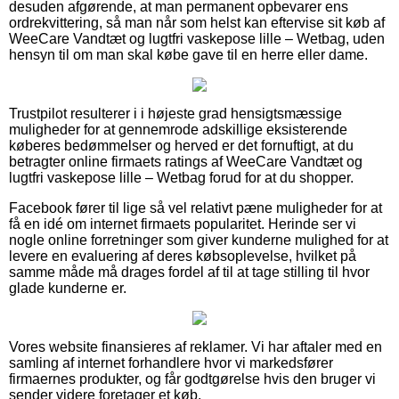
desuden afgørende, at man permanent opbevarer ens
ordrekvittering, så man når som helst kan eftervise sit køb af
WeeCare Vandtæt og lugtfri vaskepose lille – Wetbag, uden
hensyn til om man skal købe gave til en herre eller dame.
Trustpilot resulterer i i højeste grad hensigtsmæssige
muligheder for at gennemrode adskillige eksisterende
køberes bedømmelser og herved er det fornuftigt, at du
betragter online firmaets ratings af WeeCare Vandtæt og
lugtfri vaskepose lille – Wetbag forud for at du shopper.
Facebook fører til lige så vel relativt pæne muligheder for at
få en idé om internet firmaets popularitet. Herinde ser vi
nogle online forretninger som giver kunderne mulighed for at
levere en evaluering af deres købsoplevelse, hvilket på
samme måde må drages fordel af til at tage stilling til hvor
glade kunderne er.
Vores website finansieres af reklamer. Vi har aftaler med en
samling af internet forhandlere hvor vi markedsfører
firmaernes produkter, og får godtgørelse hvis den bruger vi
sender videre foretager et køb.