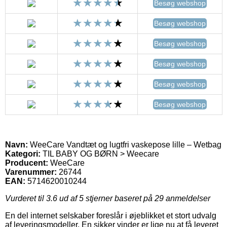
Besøg webshop
Besøg webshop
Besøg webshop
Besøg webshop
Besøg webshop
Besøg webshop
Navn:
WeeCare Vandtæt og lugtfri vaskepose lille – Wetbag
Kategori:
TIL BABY OG BØRN > Weecare
Producent:
WeeCare
Varenummer:
26744
EAN:
5714620010244
Vurderet til
3.6
ud af 5 stjerner baseret på
29
anmeldelser
En del internet selskaber foreslår i øjeblikket et stort udvalg
af leveringsmodeller. En sikker vinder er lige nu at få leveret