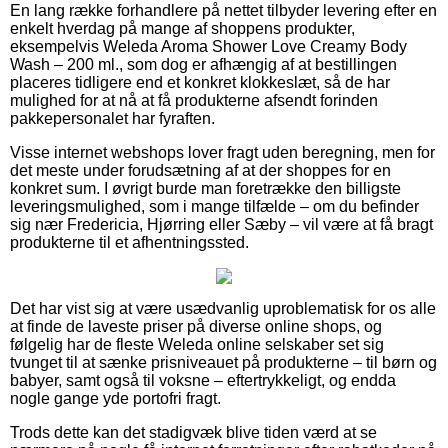
En lang række forhandlere på nettet tilbyder levering efter en
enkelt hverdag på mange af shoppens produkter,
eksempelvis Weleda Aroma Shower Love Creamy Body
Wash – 200 ml., som dog er afhængig af at bestillingen
placeres tidligere end et konkret klokkeslæt, så de har
mulighed for at nå at få produkterne afsendt forinden
pakkepersonalet har fyraften.
Visse internet webshops lover fragt uden beregning, men for
det meste under forudsætning af at der shoppes for en
konkret sum. I øvrigt burde man foretrække den billigste
leveringsmulighed, som i mange tilfælde – om du befinder
sig nær Fredericia, Hjørring eller Sæby – vil være at få bragt
produkterne til et afhentningssted.
Det har vist sig at være usædvanlig uproblematisk for os alle
at finde de laveste priser på diverse online shops, og
følgelig har de fleste Weleda online selskaber set sig
tvunget til at sænke prisniveauet på produkterne – til børn og
babyer, samt også til voksne – eftertrykkeligt, og endda
nogle gange yde portofri fragt.
Trods dette kan det stadigvæk blive tiden værd at se