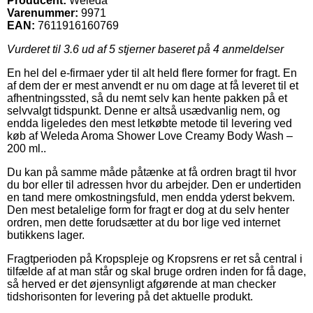
Producent:
Weleda
Varenummer:
9971
EAN:
7611916160769
Vurderet til
3.6
ud af 5 stjerner baseret på
4
anmeldelser
En hel del e-firmaer yder til alt held flere former for fragt. En
af dem der er mest anvendt er nu om dage at få leveret til et
afhentningssted, så du nemt selv kan hente pakken på et
selvvalgt tidspunkt. Denne er altså usædvanlig nem, og
endda ligeledes den mest letkøbte metode til levering ved
køb af Weleda Aroma Shower Love Creamy Body Wash –
200 ml..
Du kan på samme måde påtænke at få ordren bragt til hvor
du bor eller til adressen hvor du arbejder. Den er undertiden
en tand mere omkostningsfuld, men endda yderst bekvem.
Den mest betalelige form for fragt er dog at du selv henter
ordren, men dette forudsætter at du bor lige ved internet
butikkens lager.
Fragtperioden på Kropspleje og Kropsrens er ret så central i
tilfælde af at man står og skal bruge ordren inden for få dage,
så herved er det øjensynligt afgørende at man checker
tidshorisonten for levering på det aktuelle produkt.