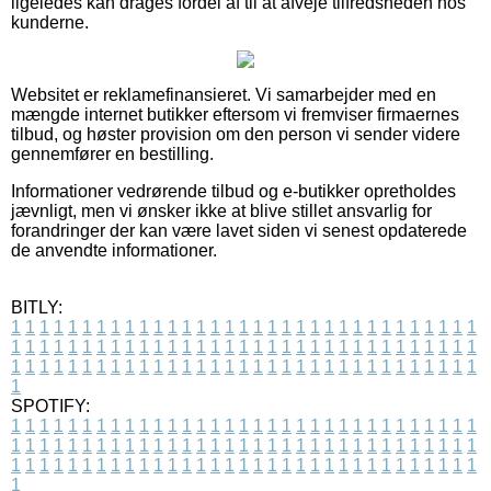
ligeledes kan drages fordel af til at afveje tilfredsheden hos
kunderne.
Websitet er reklamefinansieret. Vi samarbejder med en
mængde internet butikker eftersom vi fremviser firmaernes
tilbud, og høster provision om den person vi sender videre
gennemfører en bestilling.
Informationer vedrørende tilbud og e-butikker opretholdes
jævnligt, men vi ønsker ikke at blive stillet ansvarlig for
forandringer der kan være lavet siden vi senest opdaterede
de anvendte informationer.
BITLY:
1
1
1
1
1
1
1
1
1
1
1
1
1
1
1
1
1
1
1
1
1
1
1
1
1
1
1
1
1
1
1
1
1
1
1
1
1
1
1
1
1
1
1
1
1
1
1
1
1
1
1
1
1
1
1
1
1
1
1
1
1
1
1
1
1
1
1
1
1
1
1
1
1
1
1
1
1
1
1
1
1
1
1
1
1
1
1
1
1
1
1
1
1
1
1
1
1
1
1
1
SPOTIFY:
1
1
1
1
1
1
1
1
1
1
1
1
1
1
1
1
1
1
1
1
1
1
1
1
1
1
1
1
1
1
1
1
1
1
1
1
1
1
1
1
1
1
1
1
1
1
1
1
1
1
1
1
1
1
1
1
1
1
1
1
1
1
1
1
1
1
1
1
1
1
1
1
1
1
1
1
1
1
1
1
1
1
1
1
1
1
1
1
1
1
1
1
1
1
1
1
1
1
1
1