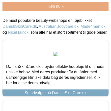
Køb nu »
De mest populære beauty-webshops er i øjeblikket
DanishSkinCare.dk
,
AustralianBodycare.dk
,
Made4men.dk
og
NiceHair.dk
, som alle har et stort sortiment til gode priser.
DanishSkinCare.dk tilbyder effektiv hudpleje til din huds
unikke behov. Med deres produkter får du årtier med
uafhængige kliniske data bag deres ingredienser. Klik
her for at se deres udvalg.
Se udvalget på DanishSkinCare.dk