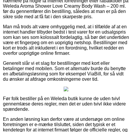
nærmere på nogle få internet forretninger efter rabatkoder på
Weleda Aroma Shower Love Creamy Body Wash – 200 ml.
før du gennemfører din bestilling, således at man er på den
sikre side med at få fat i den skarpeste pris.
Man må trods alt være omhyggelig med, at i tilfælde af at en
internet handler tilbyder bedst i test varer for en udsalgspris
som kan ses som kolossalt fordelagtig, så bør det undertiden
være et fingerpeg om en uoprigtig netshop. Bestillinger med
kort er trods alt inkluderet i en forordning, hvilket redder en
overfor uoprigtige online firmaer.
Generelt slår vi et slag for bestillinger med kort eller
betalinger med mobilen. Som et alternativ burde du benytte
en afbetalingsløsning som for eksempel ViaBill, for så vidt
du ønsker at afdrage omkostningerne over tid.
Før folk bestiller på en Weleda butik kunne de uden tvivl
gennemlæse deres regler, men det er uden tvivl ikke videre
spændende.
En anden løsning kan derfor være at undersøge om online
forretningen er e-mærke tilsluttet, siden det typisk er et
kendetegn for at internet firmaet følger de officielle regler, og