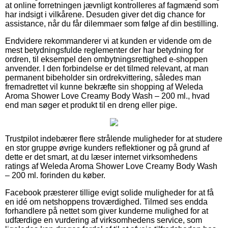
at online forretningen jævnligt kontrolleres af fagmænd som
har indsigt i vilkårene. Desuden giver det dig chance for
assistance, når du får dilemmaer som følge af din bestilling.
Endvidere rekommanderer vi at kunden er vidende om de
mest betydningsfulde reglementer der har betydning for
ordren, til eksempel den ombytningsrettighed e-shoppen
anvender. I den forbindelse er det tilmed relevant, at man
permanent bibeholder sin ordrekvittering, således man
fremadrettet vil kunne bekræfte sin shopping af Weleda
Aroma Shower Love Creamy Body Wash – 200 ml., hvad
end man søger et produkt til en dreng eller pige.
Trustpilot indebærer flere strålende muligheder for at studere
en stor gruppe øvrige kunders reflektioner og på grund af
dette er det smart, at du læser internet virksomhedens
ratings af Weleda Aroma Shower Love Creamy Body Wash
– 200 ml. forinden du køber.
Facebook præsterer tillige evigt solide muligheder for at få
en idé om netshoppens troværdighed. Tilmed ses endda
forhandlere på nettet som giver kunderne mulighed for at
udfærdige en vurdering af virksomhedens service, som