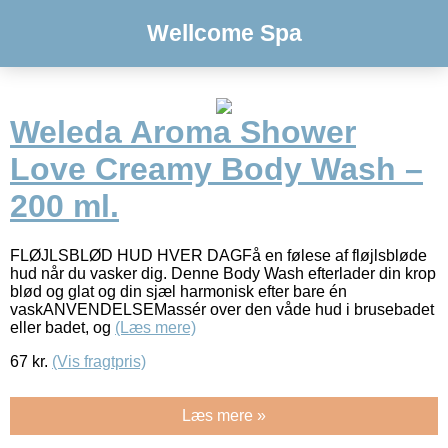
Wellcome Spa
Weleda Aroma Shower
Love Creamy Body Wash –
200 ml.
FLØJLSBLØD HUD HVER DAGFå en følese af fløjlsbløde
hud når du vasker dig. Denne Body Wash efterlader din krop
blød og glat og din sjæl harmonisk efter bare én
vaskANVENDELSEMassér over den våde hud i brusebadet
eller badet, og
(Læs mere)
67
kr.
(Vis fragtpris)
Læs mere »