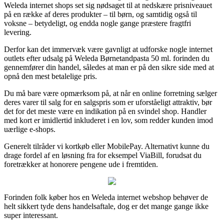
Weleda internet shops set sig nødsaget til at nedskære prisniveauet
på en række af deres produkter – til børn, og samtidig også til
voksne – betydeligt, og endda nogle gange præstere fragtfri
levering.
Derfor kan det immervæk være gavnligt at udforske nogle internet
outlets efter udsalg på Weleda Børnetandpasta 50 ml. forinden du
gennemfører din handel, således at man er på den sikre side med at
opnå den mest betalelige pris.
Du må bare være opmærksom på, at når en online forretning sælger
deres varer til salg for en salgspris som er uforståeligt attraktiv, bør
det for det meste være en indikation på en svindel shop. Handler
med kort er imidlertid inkluderet i en lov, som redder kunden imod
uærlige e-shops.
Generelt tilråder vi kortkøb eller MobilePay. Alternativt kunne du
drage fordel af en løsning fra for eksempel ViaBill, forudsat du
foretrækker at honorere pengene ude i fremtiden.
Forinden folk køber hos en Weleda internet webshop behøver de
helt sikkert tyde dens handelsaftale, dog er det mange gange ikke
super interessant.