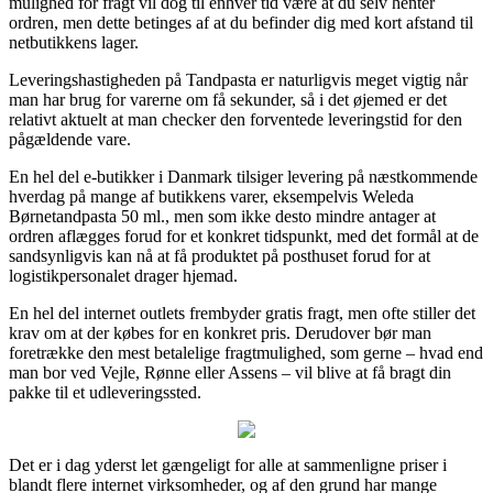
mulighed for fragt vil dog til enhver tid være at du selv henter
ordren, men dette betinges af at du befinder dig med kort afstand til
netbutikkens lager.
Leveringshastigheden på Tandpasta er naturligvis meget vigtig når
man har brug for varerne om få sekunder, så i det øjemed er det
relativt aktuelt at man checker den forventede leveringstid for den
pågældende vare.
En hel del e-butikker i Danmark tilsiger levering på næstkommende
hverdag på mange af butikkens varer, eksempelvis Weleda
Børnetandpasta 50 ml., men som ikke desto mindre antager at
ordren aflægges forud for et konkret tidspunkt, med det formål at de
sandsynligvis kan nå at få produktet på posthuset forud for at
logistikpersonalet drager hjemad.
En hel del internet outlets frembyder gratis fragt, men ofte stiller det
krav om at der købes for en konkret pris. Derudover bør man
foretrække den mest betalelige fragtmulighed, som gerne – hvad end
man bor ved Vejle, Rønne eller Assens – vil blive at få bragt din
pakke til et udleveringssted.
Det er i dag yderst let gængeligt for alle at sammenligne priser i
blandt flere internet virksomheder, og af den grund har mange