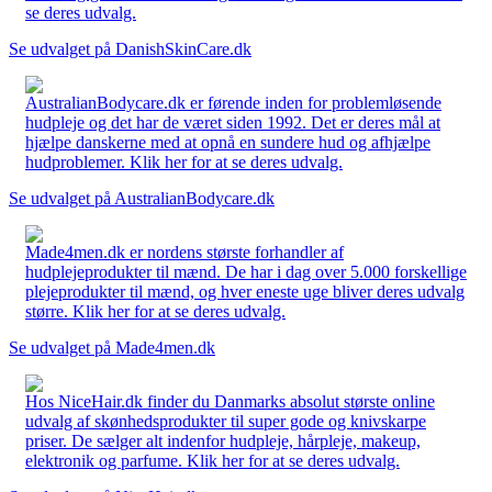
se deres udvalg.
Se udvalget på DanishSkinCare.dk
AustralianBodycare.dk er førende inden for problemløsende
hudpleje og det har de været siden 1992. Det er deres mål at
hjælpe danskerne med at opnå en sundere hud og afhjælpe
hudproblemer. Klik her for at se deres udvalg.
Se udvalget på AustralianBodycare.dk
Made4men.dk er nordens største forhandler af
hudplejeprodukter til mænd. De har i dag over 5.000 forskellige
plejeprodukter til mænd, og hver eneste uge bliver deres udvalg
større. Klik her for at se deres udvalg.
Se udvalget på Made4men.dk
Hos NiceHair.dk finder du Danmarks absolut største online
udvalg af skønhedsprodukter til super gode og knivskarpe
priser. De sælger alt indenfor hudpleje, hårpleje, makeup,
elektronik og parfume. Klik her for at se deres udvalg.