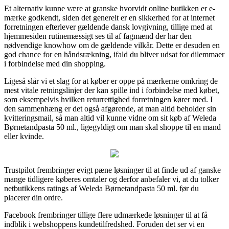
Et alternativ kunne være at granske hvorvidt online butikken er e-
mærke godkendt, siden det generelt er en sikkerhed for at internet
forretningen efterlever gældende dansk lovgivning, tillige med at
hjemmesiden rutinemæssigt ses til af fagmænd der har den
nødvendige knowhow om de gældende vilkår. Dette er desuden en
god chance for en håndsrækning, ifald du bliver udsat for dilemmaer
i forbindelse med din shopping.
Ligeså slår vi et slag for at køber er oppe på mærkerne omkring de
mest vitale retningslinjer der kan spille ind i forbindelse med købet,
som eksempelvis hvilken returrettighed forretningen kører med. I
den sammenhæng er det også afgørende, at man altid beholder sin
kvitteringsmail, så man altid vil kunne vidne om sit køb af Weleda
Børnetandpasta 50 ml., ligegyldigt om man skal shoppe til en mand
eller kvinde.
Trustpilot frembringer evigt pæne løsninger til at finde ud af ganske
mange tidligere køberes omtaler og derfor anbefaler vi, at du tolker
netbutikkens ratings af Weleda Børnetandpasta 50 ml. før du
placerer din ordre.
Facebook frembringer tillige flere udmærkede løsninger til at få
indblik i webshoppens kundetilfredshed. Foruden det ser vi en