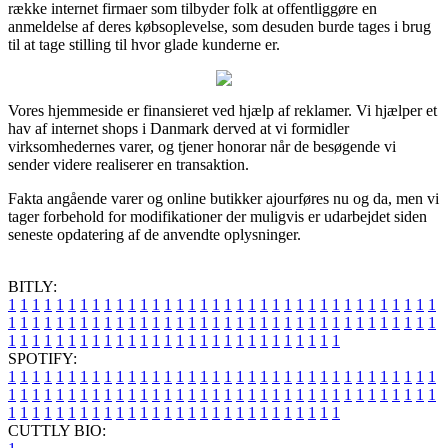
række internet firmaer som tilbyder folk at offentliggøre en
anmeldelse af deres købsoplevelse, som desuden burde tages i brug
til at tage stilling til hvor glade kunderne er.
Vores hjemmeside er finansieret ved hjælp af reklamer. Vi hjælper et
hav af internet shops i Danmark derved at vi formidler
virksomhedernes varer, og tjener honorar når de besøgende vi
sender videre realiserer en transaktion.
Fakta angående varer og online butikker ajourføres nu og da, men vi
tager forbehold for modifikationer der muligvis er udarbejdet siden
seneste opdatering af de anvendte oplysninger.
BITLY:
1
1
1
1
1
1
1
1
1
1
1
1
1
1
1
1
1
1
1
1
1
1
1
1
1
1
1
1
1
1
1
1
1
1
1
1
1
1
1
1
1
1
1
1
1
1
1
1
1
1
1
1
1
1
1
1
1
1
1
1
1
1
1
1
1
1
1
1
1
1
1
1
1
1
1
1
1
1
1
1
1
1
1
1
1
1
1
1
1
1
1
1
1
1
1
1
1
1
1
1
SPOTIFY:
1
1
1
1
1
1
1
1
1
1
1
1
1
1
1
1
1
1
1
1
1
1
1
1
1
1
1
1
1
1
1
1
1
1
1
1
1
1
1
1
1
1
1
1
1
1
1
1
1
1
1
1
1
1
1
1
1
1
1
1
1
1
1
1
1
1
1
1
1
1
1
1
1
1
1
1
1
1
1
1
1
1
1
1
1
1
1
1
1
1
1
1
1
1
1
1
1
1
1
1
CUTTLY BIO: