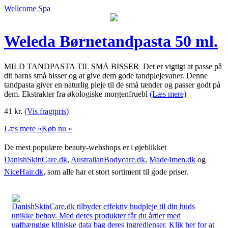
Wellcome Spa
Weleda Børnetandpasta 50 ml.
MILD TANDPASTA TIL SMÅ BISSER Det er vigtigt at passe på
dit barns små bisser og at give dem gode tandplejevaner. Denne
tandpasta giver en naturlig pleje til de små tænder og passer godt på
dem. Ekstrakter fra økologiske morgenfruebl
(Læs mere)
41
kr.
(Vis fragtpris)
Læs mere »
Køb nu »
De mest populære beauty-webshops er i øjeblikket
DanishSkinCare.dk
,
AustralianBodycare.dk
,
Made4men.dk
og
NiceHair.dk
, som alle har et stort sortiment til gode priser.
DanishSkinCare.dk tilbyder effektiv hudpleje til din huds
unikke behov. Med deres produkter får du årtier med
uafhængige kliniske data bag deres ingredienser. Klik her for at