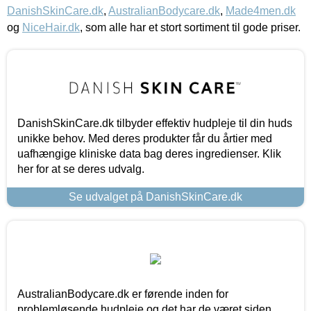
DanishSkinCare.dk
,
AustralianBodycare.dk
,
Made4men.dk
og
NiceHair.dk
, som alle har et stort sortiment til gode priser.
DanishSkinCare.dk tilbyder effektiv hudpleje til din huds
unikke behov. Med deres produkter får du årtier med
uafhængige kliniske data bag deres ingredienser. Klik
her for at se deres udvalg.
Se udvalget på DanishSkinCare.dk
AustralianBodycare.dk er førende inden for
problemløsende hudpleje og det har de været siden