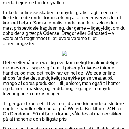
medarbejderne holder fyraften.
Enkelte online selskaber frembyder gratis fragt, men i de
fleste tilfælde under forudsætning af at der erhverves for et
konkret beløb. Som alternativ burde man foretrække den
mest prisbevidste fragtløsning, der gerne – ligegyldigt om du
opholder sig tæt på Odense, Dragør eller Grindsted – vil
være at få fragtfirmaet til at levere varerne til et
afhentningssted.
Det er efterhånden vældig overkommeligt for almindelige
mennesker at søge sig frem til priser på diverse internet
handler, og med det motiv har en hel del Weleda online
shops fundet det uundgåeligt at trykke prisniveauet på
mange af deres produkter – til juniorer, men også til herrer
og damer – drastisk, og endda nogle gange frembyde
levering uden omkostninger.
Til gengæld kan det til hver en tid være lønnende at studere
nogle e-handler efter udsalg på Weleda Buckthorn 24H Roll-
On Deodorant 50 ml før du køber, således at man er sikker
på at indhente den billigste pris.
Du skal imidlertid være omhyggelig med, at i tilfælde af at en