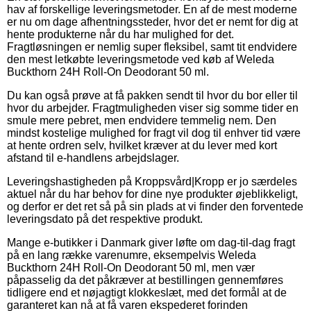
hav af forskellige leveringsmetoder. En af de mest moderne
er nu om dage afhentningssteder, hvor det er nemt for dig at
hente produkterne når du har mulighed for det.
Fragtløsningen er nemlig super fleksibel, samt tit endvidere
den mest letkøbte leveringsmetode ved køb af Weleda
Buckthorn 24H Roll-On Deodorant 50 ml.
Du kan også prøve at få pakken sendt til hvor du bor eller til
hvor du arbejder. Fragtmuligheden viser sig somme tider en
smule mere pebret, men endvidere temmelig nem. Den
mindst kostelige mulighed for fragt vil dog til enhver tid være
at hente ordren selv, hvilket kræver at du lever med kort
afstand til e-handlens arbejdslager.
Leveringshastigheden på Kroppsvård|Kropp er jo særdeles
aktuel når du har behov for dine nye produkter øjeblikkeligt,
og derfor er det ret så på sin plads at vi finder den forventede
leveringsdato på det respektive produkt.
Mange e-butikker i Danmark giver løfte om dag-til-dag fragt
på en lang række varenumre, eksempelvis Weleda
Buckthorn 24H Roll-On Deodorant 50 ml, men vær
påpasselig da det påkræver at bestillingen gennemføres
tidligere end et nøjagtigt klokkeslæt, med det formål at de
garanteret kan nå at få varen ekspederet forinden