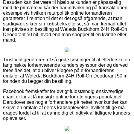
Desuden kan det være til hjælp at kunden er påpasselig
med de primære vilkår der har indvirkning på transaktionen,
eksempelvis hvilken returpolitik online forhandleren
garanterer. I relation til det er det også afgørende, at man
stadigvæk sikrer sin købsbekræftelse, så man fremadrettet
kan påvise sin bestilling af Weleda Buckthorn 24H Roll-On
Deodorant 50 ml, hvad end man shopper til en kvinde eller
mand.
Trustpilot genererer ret så gode løsninger til at efterforske en
lang række forhenværende kunders synspunkter og derved
foreslåes det, at du bliver klogere på e-forhandlerens
omtaler af Weleda Buckthorn 24H Roll-On Deodorant 50 ml
forinden du lægger din bestilling.
Facebook fremskaffer for øvrigt fuldstændig ønskværdige
chancer for at få indsigt i online forretningens popularitet.
Derudover ses nogle forhandlere på nettet hvor kunder kan
skrive en omtale af deres købsoplevelse, hvilket tillige må
drages fordel af til at danne dig et indtryk af tidligere kunders
oplevelser.