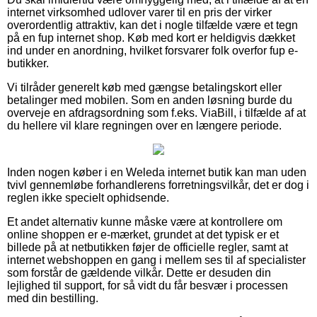
internet virksomhed udlover varer til en pris der virker
overordentlig attraktiv, kan det i nogle tilfælde være et tegn
på en fup internet shop. Køb med kort er heldigvis dækket
ind under en anordning, hvilket forsvarer folk overfor fup e-
butikker.
Vi tilråder generelt køb med gængse betalingskort eller
betalinger med mobilen. Som en anden løsning burde du
overveje en afdragsordning som f.eks. ViaBill, i tilfælde af at
du hellere vil klare regningen over en længere periode.
Inden nogen køber i en Weleda internet butik kan man uden
tvivl gennemløbe forhandlerens forretningsvilkår, det er dog i
reglen ikke specielt ophidsende.
Et andet alternativ kunne måske være at kontrollere om
online shoppen er e-mærket, grundet at det typisk er et
billede på at netbutikken føjer de officielle regler, samt at
internet webshoppen en gang i mellem ses til af specialister
som forstår de gældende vilkår. Dette er desuden din
lejlighed til support, for så vidt du får besvær i processen
med din bestilling.