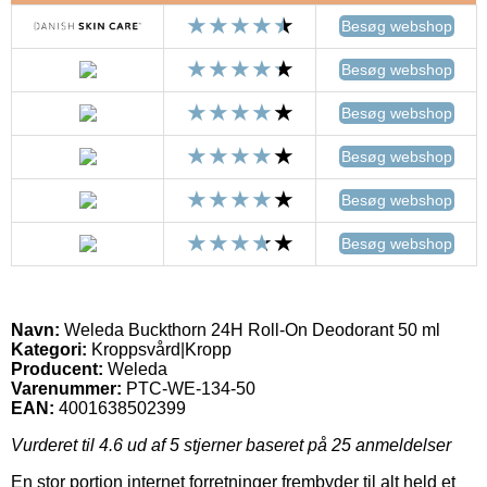
Besøg webshop
Besøg webshop
Besøg webshop
Besøg webshop
Besøg webshop
Besøg webshop
Navn:
Weleda Buckthorn 24H Roll-On Deodorant 50 ml
Kategori:
Kroppsvård|Kropp
Producent:
Weleda
Varenummer:
PTC-WE-134-50
EAN:
4001638502399
Vurderet til
4.6
ud af 5 stjerner baseret på
25
anmeldelser
En stor portion internet forretninger frembyder til alt held et