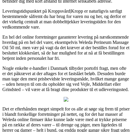
befinder dig med kort afstand til internet selskabets adresse.
Leveringstidspunktet på Kroppsvård|Kropp er naturligvis særligt
bestemmende såfremt du har brug for varen nu og her, og derfor er
det virkelig centralt at man dobbelttjekker leveringstiden for den
vedkommende vare.
En hel del online forretninger garanterer levering på næstkommende
hverdag på en hel del varer, eksempelvis Weleda Perineum Massage
Oil 50 ml, men vær på vagt da det kræver at der bestilles forud for et
besluttet klokkeslæt, så de har mulighed for at nå at få bestillingen
betjent inden personalet har fri.
Nogle enkelte e-handler i Danmark tilbyder portofri fragt, men ofte
er det påkrævet at der aftages for et fastslået beløb. Desuden burde
man tage den mest prisbevidste leveringsmåde, hvilket mange gange
– uden hensyn til om du opholder sig ved Vejle, Middelfart eller
Grindsted – vil være at få bragt dine produkter til et udleveringssted.
Det er efterhånden meget simpelt for os alle at søge sig frem til priser
i blandt forskellige forretninger på nettet, og for det har masser af
Weleda online firmaer ikke kunne lade være med at trykke priserne
på en række af deres varer – til drenge og piger, men ligeledes til
herrer og damer – helt i bund, og endda nogle gange sikre fragt uden