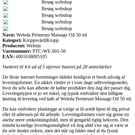
Besøg webshop
Besøg webshop
Besøg webshop
Besøg webshop
Besøg webshop
Navn:
Weleda Perineum Massage Oil 50 ml
Kategori:
Kroppsvård|Kropp
Producent:
Weleda
Varenummer:
PTC-WE-001-50
EAN:
4001638095105
Vurderet til
4.6
ud af 5 stjerner baseret på
28
anmeldelser
De fleste internet forretninger tildeler heldigvis et bredt udvalg af
leveringsformer. En sikker vinder er i vore dage udleveringssteder,
hvor du selv kan afhente de købte produkter den dag der passer dig.
Leveringstypen er jo ret enkel, og typisk endvidere den billigste
løsning til levering ved køb af Weleda Perineum Massage Oil 50 ml.
Du kan endvidere planlægge at vælge at få sendt hjem til dig privat
eller til adressen på dit arbejde. Leveringsformen viser sig gerne en
anelse mere omkostningsfuld, men til gengæld rigtig bekvem. Den
mindst kostelige leveringsmulighed vil dog altid vise sig at være at
du selv henter ordren, men det står og falder med at du fysisk