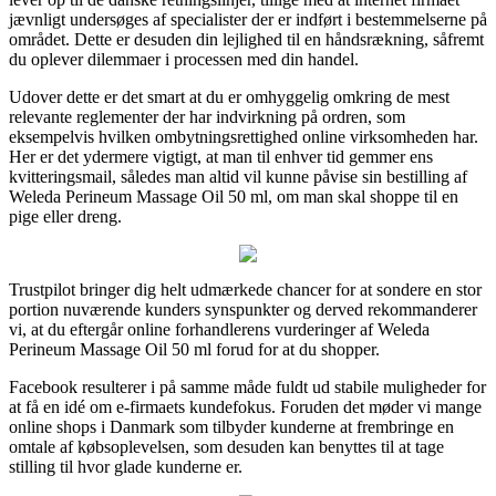
jævnligt undersøges af specialister der er indført i bestemmelserne på
området. Dette er desuden din lejlighed til en håndsrækning, såfremt
du oplever dilemmaer i processen med din handel.
Udover dette er det smart at du er omhyggelig omkring de mest
relevante reglementer der har indvirkning på ordren, som
eksempelvis hvilken ombytningsrettighed online virksomheden har.
Her er det ydermere vigtigt, at man til enhver tid gemmer ens
kvitteringsmail, således man altid vil kunne påvise sin bestilling af
Weleda Perineum Massage Oil 50 ml, om man skal shoppe til en
pige eller dreng.
Trustpilot bringer dig helt udmærkede chancer for at sondere en stor
portion nuværende kunders synspunkter og derved rekommanderer
vi, at du eftergår online forhandlerens vurderinger af Weleda
Perineum Massage Oil 50 ml forud for at du shopper.
Facebook resulterer i på samme måde fuldt ud stabile muligheder for
at få en idé om e-firmaets kundefokus. Foruden det møder vi mange
online shops i Danmark som tilbyder kunderne at frembringe en
omtale af købsoplevelsen, som desuden kan benyttes til at tage
stilling til hvor glade kunderne er.