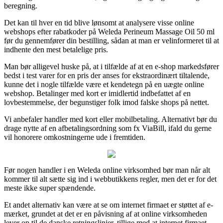
beregning.
Det kan til hver en tid blive lønsomt at analysere visse online
webshops efter rabatkoder på Weleda Perineum Massage Oil 50 ml
før du gennemfører din bestilling, sådan at man er velinformeret til at
indhente den mest betalelige pris.
Man bør alligevel huske på, at i tilfælde af at en e-shop markedsfører
bedst i test varer for en pris der anses for ekstraordinært tiltalende,
kunne det i nogle tilfælde være et kendetegn på en uægte online
webshop. Betalinger med kort er imidlertid indbefattet af en
lovbestemmelse, der begunstiger folk imod falske shops på nettet.
Vi anbefaler handler med kort eller mobilbetaling. Alternativt bør du
drage nytte af en afbetalingsordning som fx ViaBill, ifald du gerne
vil honorere omkostningerne ude i fremtiden.
Før nogen handler i en Weleda online virksomhed bør man når alt
kommer til alt sætte sig ind i webbutikkens regler, men det er for det
meste ikke super spændende.
Et andet alternativ kan være at se om internet firmaet er støttet af e-
mærket, grundet at det er en påvisning af at online virksomheden
lever op til de danske retningslinjer, tillige med at internet firmaet