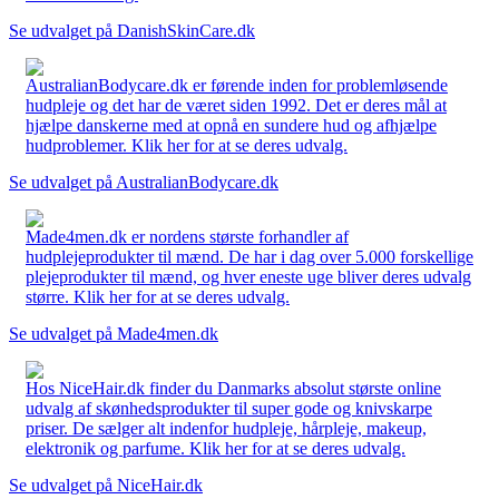
Se udvalget på DanishSkinCare.dk
AustralianBodycare.dk er førende inden for problemløsende
hudpleje og det har de været siden 1992. Det er deres mål at
hjælpe danskerne med at opnå en sundere hud og afhjælpe
hudproblemer. Klik her for at se deres udvalg.
Se udvalget på AustralianBodycare.dk
Made4men.dk er nordens største forhandler af
hudplejeprodukter til mænd. De har i dag over 5.000 forskellige
plejeprodukter til mænd, og hver eneste uge bliver deres udvalg
større. Klik her for at se deres udvalg.
Se udvalget på Made4men.dk
Hos NiceHair.dk finder du Danmarks absolut største online
udvalg af skønhedsprodukter til super gode og knivskarpe
priser. De sælger alt indenfor hudpleje, hårpleje, makeup,
elektronik og parfume. Klik her for at se deres udvalg.
Se udvalget på NiceHair.dk