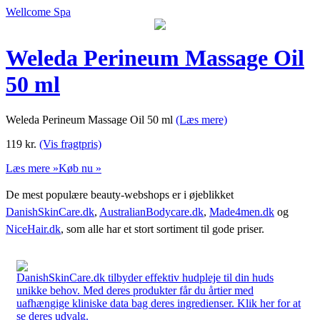
Wellcome Spa
Weleda Perineum Massage Oil
50 ml
Weleda Perineum Massage Oil 50 ml
(Læs mere)
119
kr.
(Vis fragtpris)
Læs mere »
Køb nu »
De mest populære beauty-webshops er i øjeblikket
DanishSkinCare.dk
,
AustralianBodycare.dk
,
Made4men.dk
og
NiceHair.dk
, som alle har et stort sortiment til gode priser.
DanishSkinCare.dk tilbyder effektiv hudpleje til din huds
unikke behov. Med deres produkter får du årtier med
uafhængige kliniske data bag deres ingredienser. Klik her for at
se deres udvalg.