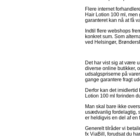
Flere internet forhandle
Hair Lotion 100 ml, men g
garanteret kan nå at få va
Indtil flere webshops fre
konkret sum. Som alternat
ved Helsingør, Brønderslev
Det har vist sig at være
diverse online butikker, 
udsalgspriserne på varer
gange garantere fragt u
Derfor kan det imidlertid
Lotion 100 ml forinden du
Man skal bare ikke overs
usædvanlig fordelagtig, 
er heldigvis en del af en 
Generelt tilråder vi beta
fx ViaBill, forudsat du h