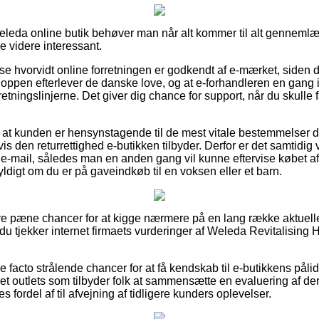
Weleda online butik behøver man når alt kommer til alt gennem
ke videre interessant.
 se hvorvidt online forretningen er godkendt af e-mærket, siden
shoppen efterlever de danske love, og at e-forhandleren en gang 
ningslinjerne. Det giver dig chance for support, når du skulle f
at kunden er hensynstagende til de mest vitale bestemmelser de
 den returrettighed e-butikken tilbyder. Derfor er det samtidig vi
 e-mail, således man en anden gang vil kunne eftervise købet a
yldigt om du er på gaveindkøb til en voksen eller et barn.
ære pæne chancer for at kigge nærmere på en lang række aktuell
at du tjekker internet firmaets vurderinger af Weleda Revitalising
e facto strålende chancer for at få kendskab til e-butikkens pål
et outlets som tilbyder folk at sammensætte en evaluering af d
 fordel af til afvejning af tidligere kunders oplevelser.