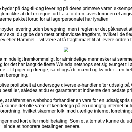
re byder på dag-til-dag levering på deres primære varer, eksemp
lem ikke at det er regnet ud fra at ordren laves forinden et angiv
rerne pakket forud for at lagerpersonalet har fyraften.
mbyder levering uden beregning, men i reglen er det påkrævet at
iv skal du gribe den mest prisbevidste fragtform, hvilket i de fle
 eller Hammel – vil være at få fragtfirmaet til at levere ordren t
 ualmindeligt fremkommeligt for almindelige mennesker at samm
og for det har langt de fleste Weleda netshops set sig tvunget til
ne – til piger og drenge, samt også til mænd og kvinder – en he
den beregning.
 blive profitabelt at undersøge diverse e-handler efter udsalg på
 bestiller, således at du er garanteret at indhente den bedste pri
e, at såfremt en webshop forhandler en vare for en udsalgspri
så kunne det ofte være et kendetegn på en uoprigtig internet but
forordning, hvilket skærmer folk imod uærlige internet forretninge
linger med kort eller mobilbetaling. Som et alternativ kunne du udn
ar i sinde at honorere betalingen senere.