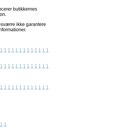
ncerer butikkernes
on.
sværre ikke garantere
informationer.
1
1
1
1
1
1
1
1
1
1
1
1
1
1
1
1
1
1
1
1
1
1
1
1
1
1
1
1
1
1
1
1
1
1
1
1
1
1
1
1
1