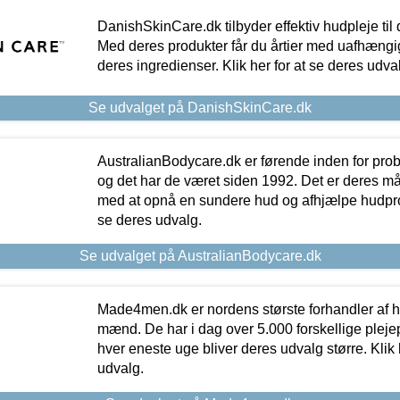
DanishSkinCare.dk tilbyder effektiv hudpleje til
Med deres produkter får du årtier med uafhængi
deres ingredienser. Klik her for at se deres udva
Se udvalget på DanishSkinCare.dk
AustralianBodycare.dk er førende inden for pr
og det har de været siden 1992. Det er deres m
med at opnå en sundere hud og afhjælpe hudprob
se deres udvalg.
Se udvalget på AustralianBodycare.dk
Made4men.dk er nordens største forhandler af hu
mænd. De har i dag over 5.000 forskellige pleje
hver eneste uge bliver deres udvalg større. Klik 
udvalg.