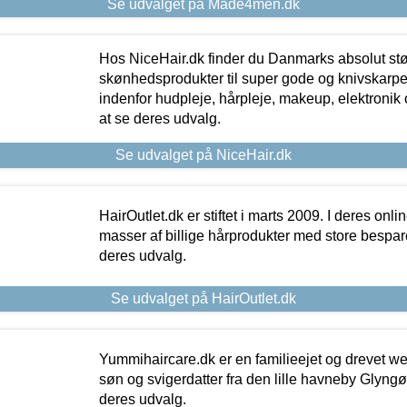
Se udvalget på Made4men.dk
Hos NiceHair.dk finder du Danmarks absolut stø
skønhedsprodukter til super gode og knivskarpe 
indenfor hudpleje, hårpleje, makeup, elektronik 
at se deres udvalg.
Se udvalget på NiceHair.dk
HairOutlet.dk er stiftet i marts 2009. I deres onl
masser af billige hårprodukter med store besparel
deres udvalg.
Se udvalget på HairOutlet.dk
Yummihaircare.dk er en familieejet og drevet we
søn og svigerdatter fra den lille havneby Glyngøre
deres udvalg.