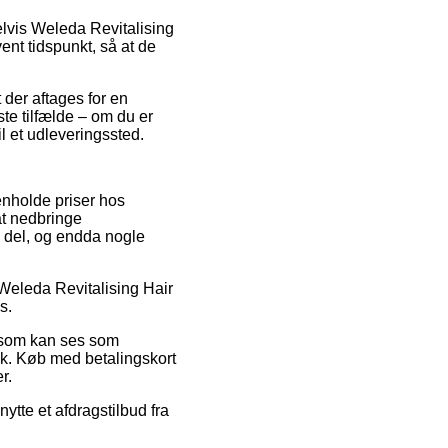
elvis Weleda Revitalising
ent tidspunkt, så at de
 der aftages for en
ste tilfælde – om du er
il et udleveringssted.
enholde priser hos
 at nedbringe
l del, og endda nogle
 Weleda Revitalising Hair
s.
s som kan ses som
ik. Køb med betalingskort
r.
ytte et afdragstilbud fra