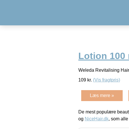
Lotion 100
Weleda Revitalising Hai
109
kr.
(Vis fragtpris)
Læs mere »
De mest populære beauty
og
NiceHair.dk
, som alle 