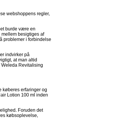
læse webshoppens regler,
 det burde være en
i mellem besigtiges af
å problemer i forbindelse
r indvirker på
gtigt, at man altid
f Weleda Revitalising
e køberes erfaringer og
 Hair Lotion 100 ml inden
idelighed. Foruden det
eres købsoplevelse,