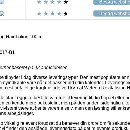
Besøg websh
Besøg websh
ng Hair Lotion 100 ml
017-B1
jerner baseret på
42
anmeldelser
 tilbyder i dag diverse leveringstyper. Den mest populære er 
in nyindkøbte vare når det passer ind i din kalender. Leveringsm
 mest betalelige fragtmetode ved køb af Weleda Revitalising Ha
lanlægge at bestille varerne til levering til din bopæl eller u
en en kende mere bekostelig, men på den anden side rigtig ukom
vivlsomt være at hente varerne selv, men den løsning stiller kra
ns arbejdslager.
o virkelig relevant forudsat du behøver din ordre om få sekunde
at vi finder den anslåede leveringsdato på det relevante produkt.