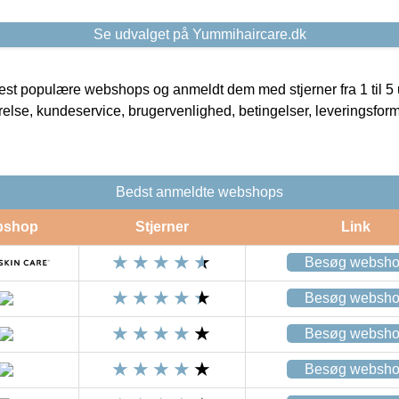
Se udvalget på Yummihaircare.dk
t populære webshops og anmeldt dem med stjerner fra 1 til 5 ud
rrelse, kundeservice, brugervenlighed, betingelser, leveringsfor
Bedst anmeldte webshops
bshop
Stjerner
Link
Besøg websh
Besøg websh
Besøg websh
Besøg websh