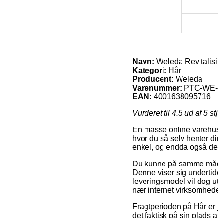
Navn:
Weleda Revitalisi
Kategori:
Hår
Producent:
Weleda
Varenummer:
PTC-WE-
EAN:
4001638095716
Vurderet til
4.5
ud af 5 st
En masse online varehuse
hvor du så selv henter d
enkel, og endda også den
Du kunne på samme måde p
Denne viser sig undertid
leveringsmodel vil dog ut
nær internet virksomhede
Fragtperioden på Hår er j
det faktisk på sin plads 