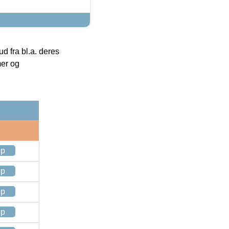
 fra bl.a. deres
mer og
op
op
op
op