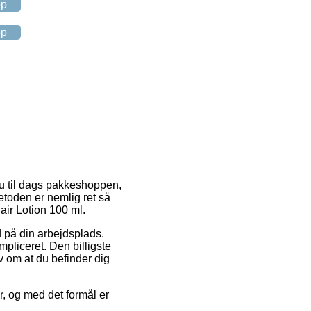
op
op
nu til dags pakkeshoppen,
etoden er nemlig ret så
ir Lotion 100 ml.
d på din arbejdsplads.
pliceret. Den billigste
v om at du befinder dig
r, og med det formål er