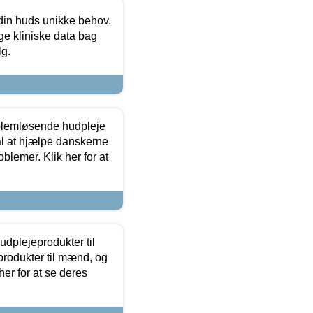
 din huds unikke behov.
ge kliniske data bag
lg.
oblemløsende hudpleje
ål at hjælpe danskerne
lemer. Klik her for at
dplejeprodukter til
produkter til mænd, og
her for at se deres