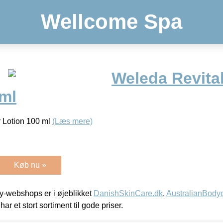
Wellcome Spa
Weleda Revital
 ml
r Lotion 100 ml
(Læs mere)
Køb nu »
-webshops er i øjeblikket
DanishSkinCare.dk
,
AustralianBody
har et stort sortiment til gode priser.