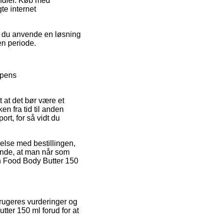
andler. Køb med
te internet
r du anvende en løsning
en periode.
ppens
 at det bør være et
n fra tid til anden
ort, for så vidt du
else med bestillingen,
ørende, at man når som
in Food Body Butter 150
brugeres vurderinger og
ter 150 ml forud for at