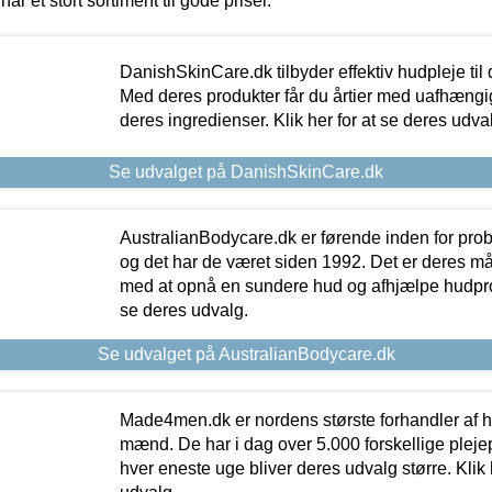
har et stort sortiment til gode priser.
DanishSkinCare.dk tilbyder effektiv hudpleje til
Med deres produkter får du årtier med uafhængi
deres ingredienser. Klik her for at se deres udva
Se udvalget på DanishSkinCare.dk
AustralianBodycare.dk er førende inden for pr
og det har de været siden 1992. Det er deres m
med at opnå en sundere hud og afhjælpe hudprob
se deres udvalg.
Se udvalget på AustralianBodycare.dk
Made4men.dk er nordens største forhandler af hu
mænd. De har i dag over 5.000 forskellige pleje
hver eneste uge bliver deres udvalg større. Klik 