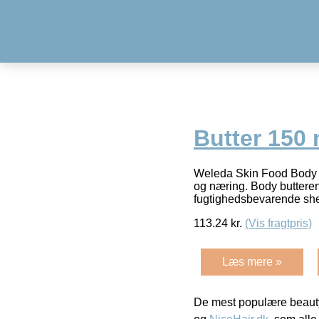
Butter 150 
Weleda Skin Food Body Bu
og næring. Body butteren
fugtighedsbevarende sh
113.24
kr.
(Vis fragtpris)
Læs mere »
De mest populære beauty