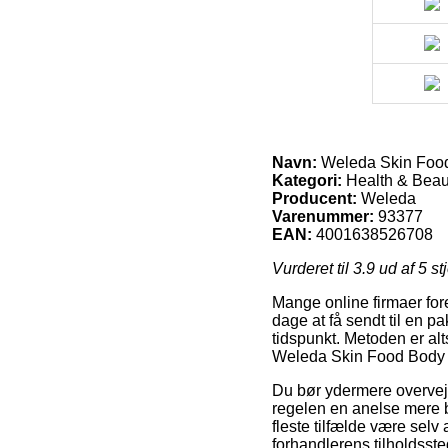
Navn:
Weleda Skin Food
Kategori:
Health & Beaut
Producent:
Weleda
Varenummer:
93377
EAN:
4001638526708
Vurderet til
3.9
ud af 5 st
Mange online firmaer fore
dage at få sendt til en pa
tidspunkt. Metoden er al
Weleda Skin Food Body B
Du bør ydermere overveje a
regelen en anelse mere b
fleste tilfælde være sel
forhandlerens tilholdsste