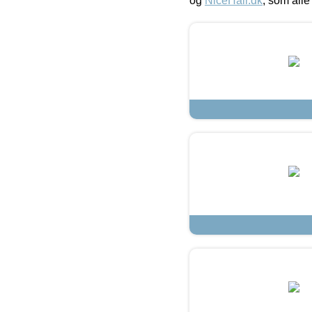
og
NiceHair.dk
, som alle 