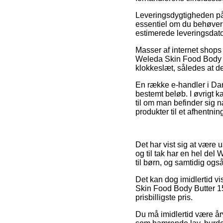
Leveringsdygtigheden på 
essentiel om du behøver 
estimerede leveringsdat
Masser af internet shop
Weleda Skin Food Body But
klokkeslæt, således at d
En række e-handler i Dan
bestemt beløb. I øvrigt k
til om man befinder sig n
produkter til et afhentnin
Det har vist sig at være 
og til tak har en hel de
til børn, og samtidig og
Det kan dog imidlertid vi
Skin Food Body Butter 15
prisbilligste pris.
Du må imidlertid være årv