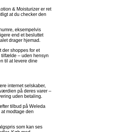
ion & Moisturizer er ret
tligt at du checker den
enumre, eksempelvis
gere end et besluttet
nalet drager hjemad.
 der shoppes for et
e tilfælde – uden hensyn
 til at levere dine
ere internet selskaber,
sværdien på deres varer –
vering uden betaling.
 efter tilbud på Weleda
å at modtage den
salgspris som kan ses