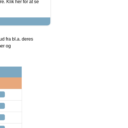
. Klik her for at se
 fra bl.a. deres
mer og