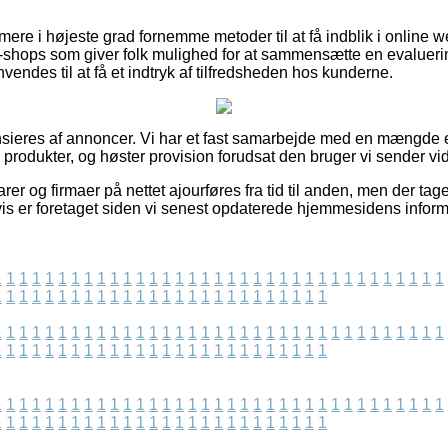
re i højeste grad fornemme metoder til at få indblik i online 
e-shops som giver folk mulighed for at sammensætte en evaluer
nvendes til at få et indtryk af tilfredsheden hos kunderne.
eres af annoncer. Vi har et fast samarbejde med en mængde e-h
 produkter, og høster provision forudsat den bruger vi sender vid
r og firmaer på nettet ajourføres fra tid til anden, men der tage
vis er foretaget siden vi senest opdaterede hjemmesidens inform
1
1
1
1
1
1
1
1
1
1
1
1
1
1
1
1
1
1
1
1
1
1
1
1
1
1
1
1
1
1
1
1
1
1
1
1
1
1
1
1
1
1
1
1
1
1
1
1
1
1
1
1
1
1
1
1
1
1
1
1
1
1
1
1
1
1
1
1
1
1
1
1
1
1
1
1
1
1
1
1
1
1
1
1
1
1
1
1
1
1
1
1
1
1
1
1
1
1
1
1
1
1
1
1
1
1
1
1
1
1
1
1
1
1
1
1
1
1
1
1
1
1
1
1
1
1
1
1
1
1
1
1
1
1
1
1
1
1
1
1
1
1
1
1
1
1
1
1
1
1
1
1
1
1
1
1
1
1
1
1
1
1
1
1
1
1
1
1
1
1
1
1
1
1
1
1
1
1
1
1
1
1
1