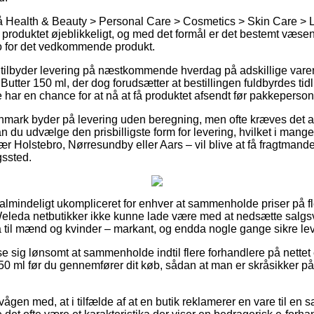
Health & Beauty > Personal Care > Cosmetics > Skin Care > Lot
produktet øjeblikkeligt, og med det formål er det bestemt væsen
o for det vedkommende produkt.
s tilbyder levering på næstkommende hverdag på adskillige var
ter 150 ml, der dog forudsætter at bestillingen fuldbyrdes tidli
e har en chance for at nå at få produktet afsendt før pakkeperso
mark byder på levering uden beregning, men ofte kræves det at
an du udvælge den prisbilligste form for levering, hvilket i mang
ær Holstebro, Nørresundby eller Aars – vil blive at få fragtmanden
gssted.
ualmindeligt ukompliceret for enhver at sammenholde priser på fl
l Weleda netbutikker ikke kunne lade være med at nedsætte salg
så til mænd og kvinder – markant, og endda nogle gange sikre le
se sig lønsomt at sammenholde indtil flere forhandlere på nettet
0 ml før du gennemfører dit køb, sådan at man er skråsikker p
ågen med, at i tilfælde af at en butik reklamerer en vare til en 