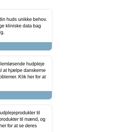
 din huds unikke behov.
ge kliniske data bag
lg.
oblemløsende hudpleje
ål at hjælpe danskerne
lemer. Klik her for at
dplejeprodukter til
produkter til mænd, og
her for at se deres