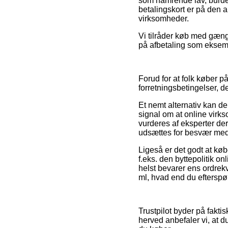
som hamrende lav, burde 
betalingskort er på den 
virksomheder.
Vi tilråder køb med gæng
på afbetaling som eksemp
Forud for at folk køber 
forretningsbetingelser, d
Et nemt alternativ kan d
signal om at online virk
vurderes af eksperter der
udsættes for besvær med
Ligeså er det godt at kø
f.eks. den byttepolitik on
helst bevarer ens ordrek
ml, hvad end du efterspør
Trustpilot byder på fakt
herved anbefaler vi, at 