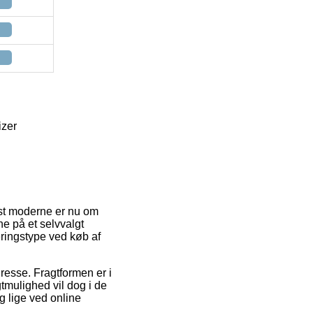
izer
mest moderne er nu om
rne på et selvvalgt
eringstype ved køb af
dresse. Fragtformen er i
tmulighed vil dog i de
g lige ved online