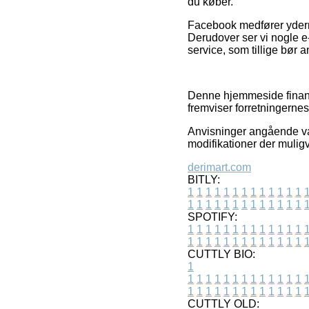
du køber.
Facebook medfører yderme
Derudover ser vi nogle 
service, som tillige bør a
Denne hjemmeside finansi
fremviser forretningernes
Anvisninger angående vare
modifikationer der mulig
derimart.com
BITLY:
1
1
1
1
1
1
1
1
1
1
1
1
1
1
1
1
1
1
1
1
1
1
1
1
1
1
SPOTIFY:
1
1
1
1
1
1
1
1
1
1
1
1
1
1
1
1
1
1
1
1
1
1
1
1
1
1
CUTTLY BIO:
1
1
1
1
1
1
1
1
1
1
1
1
1
1
1
1
1
1
1
1
1
1
1
1
1
1
1
CUTTLY OLD: