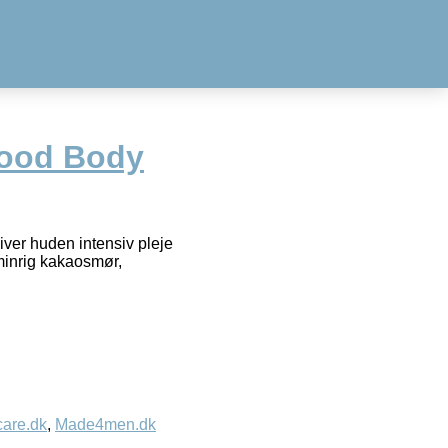
Food Body
ver huden intensiv pleje
minrig kakaosmør,
care.dk
,
Made4men.dk