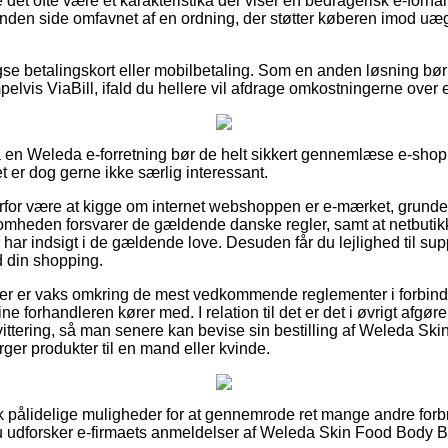
det ofte være et karakteristika der viser en bedragerisk e-forh
anden side omfavnet af en ordning, der støtter køberen imod uæg
se betalingskort eller mobilbetaling. Som en anden løsning bø
elvis ViaBill, ifald du hellere vil afdrage omkostningerne over 
på en Weleda e-forretning bør de helt sikkert gennemlæse e-sho
et er dog gerne ikke særlig interessant.
erfor være at kigge om internet webshoppen er e-mærket, grundet
somheden forsvarer de gældende danske regler, samt at netbutikke
 har indsigt i de gældende love. Desuden får du lejlighed til supp
 din shopping.
ber er vaks omkring de mest vedkommende reglementer i forbind
line forhandleren kører med. I relation til det er det i øvrigt afg
vittering, så man senere kan bevise sin bestilling af Weleda Sk
ger produkter til en mand eller kvinde.
isk pålidelige muligheder for at gennemrode ret mange andre for
du udforsker e-firmaets anmeldelser af Weleda Skin Food Body But