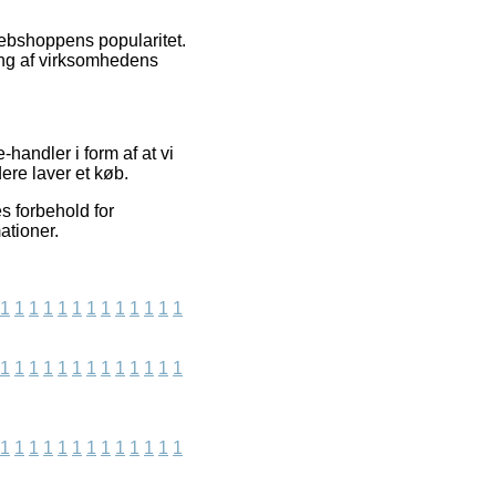
webshoppens popularitet.
ing af virksomhedens
andler i form af at vi
ere laver et køb.
s forbehold for
ationer.
1
1
1
1
1
1
1
1
1
1
1
1
1
1
1
1
1
1
1
1
1
1
1
1
1
1
1
1
1
1
1
1
1
1
1
1
1
1
1