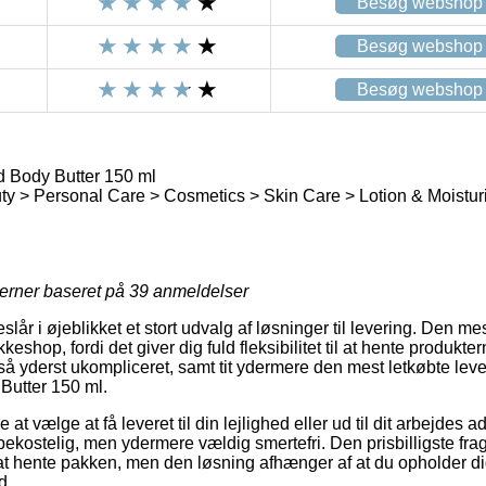
Besøg webshop
Besøg webshop
Besøg webshop
 Body Butter 150 ml
y > Personal Care > Cosmetics > Skin Care > Lotion & Moistur
jerner baseret på
39
anmeldelser
slår i øjeblikket et stort udvalg af løsninger til levering. Den 
kkeshop, fordi det giver dig fuld fleksibilitet til at hente produkte
tså yderst ukompliceret, samt tit ydermere den mest letkøbte lev
utter 150 ml.
t vælge at få leveret til din lejlighed eller ud til dit arbejdes a
ekostelig, men ydermere vældig smertefri. Den prisbilligste frag
v at hente pakken, men den løsning afhænger af at du opholder di
d.