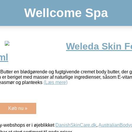
Wellcome Spa
Weleda Skin 
ml
tter en blødgørende og fugtgivende cremet body butter, der gi
 er beriget med masser af naturlige ingredienser, såsom E-vita
easmør og planteeks
(Læs mere)
Køb nu »
-webshops er i øjeblikket
DanishSkinCare.dk
,
AustralianBody