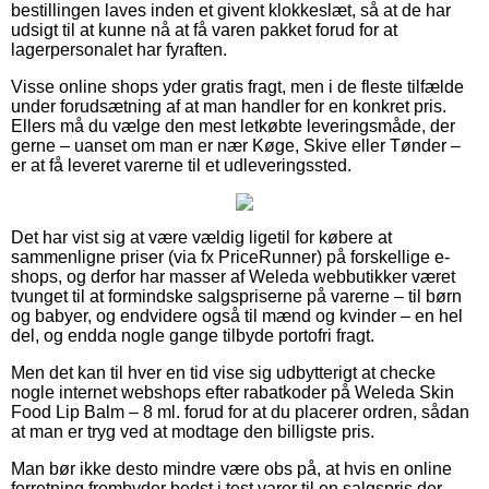
bestillingen laves inden et givent klokkeslæt, så at de har
udsigt til at kunne nå at få varen pakket forud for at
lagerpersonalet har fyraften.
Visse online shops yder gratis fragt, men i de fleste tilfælde
under forudsætning af at man handler for en konkret pris.
Ellers må du vælge den mest letkøbte leveringsmåde, der
gerne – uanset om man er nær Køge, Skive eller Tønder –
er at få leveret varerne til et udleveringssted.
Det har vist sig at være vældig ligetil for købere at
sammenligne priser (via fx PriceRunner) på forskellige e-
shops, og derfor har masser af Weleda webbutikker været
tvunget til at formindske salgspriserne på varerne – til børn
og babyer, og endvidere også til mænd og kvinder – en hel
del, og endda nogle gange tilbyde portofri fragt.
Men det kan til hver en tid vise sig udbytterigt at checke
nogle internet webshops efter rabatkoder på Weleda Skin
Food Lip Balm – 8 ml. forud for at du placerer ordren, sådan
at man er tryg ved at modtage den billigste pris.
Man bør ikke desto mindre være obs på, at hvis en online
forretning frembyder bedst i test varer til en salgspris der