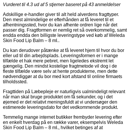
Vurderet til
4.3
ud af 5 stjerner baseret på
43
anmeldelser
Adskillige e-handler giver til alt held alverdens fragttyper.
Den mest almindelige er efterhånden at få leveret til et
afhentningssted, hvor du kan afhente ordren lige når det
passer dig. Fragtformen er nemlig ret så overkommelig, samt
endda endda den billigste leveringstype ved køb af Weleda
Skin Food Lip Balm – 8 ml..
Du kan derudover påtænke at få leveret hjem til hvor du bor
eller ud til din arbejdsplads. Leveringsformen er i mange
tilfælde et hak mere pebret, men ligeledes ekstremt let
gængelig. Den mindst kostelige fragtmetode vil dog i de
fleste tilfælde være selv at hente produkterne, men dette
nødvendiggør at du bor med kort afstand til online firmaets
tilholdssted.
Fragttiden på Læbepleje er naturligvis ualmindeligt relevant
når man skal bruge produktet om få sekunder, og i det
øjemed er det relativt meningsfuldt at vi undersøger den
estimerede leveringsdato for det vedkommende produkt.
Temmelig mange internet butikker frembyder levering efter
en enkelt hverdag på en række varer, eksempelvis Weleda
Skin Food Lip Balm – 8 ml., hvilket betinges af at