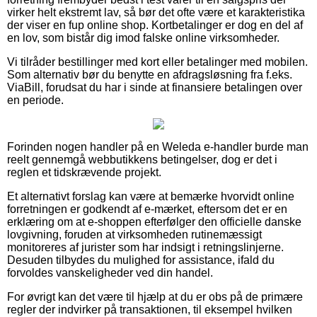
virker helt ekstremt lav, så bør det ofte være et karakteristika
der viser en fup online shop. Kortbetalinger er dog en del af
en lov, som bistår dig imod falske online virksomheder.
Vi tilråder bestillinger med kort eller betalinger med mobilen.
Som alternativ bør du benytte en afdragsløsning fra f.eks.
ViaBill, forudsat du har i sinde at finansiere betalingen over
en periode.
Forinden nogen handler på en Weleda e-handler burde man
reelt gennemgå webbutikkens betingelser, dog er det i
reglen et tidskrævende projekt.
Et alternativt forslag kan være at bemærke hvorvidt online
forretningen er godkendt af e-mærket, eftersom det er en
erklæring om at e-shoppen efterfølger den officielle danske
lovgivning, foruden at virksomheden rutinemæssigt
monitoreres af jurister som har indsigt i retningslinjerne.
Desuden tilbydes du mulighed for assistance, ifald du
forvoldes vanskeligheder ved din handel.
For øvrigt kan det være til hjælp at du er obs på de primære
regler der indvirker på transaktionen, til eksempel hvilken