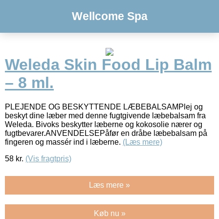
Wellcome Spa
Weleda Skin Food Lip Balm
– 8 ml.
PLEJENDE OG BESKYTTENDE LÆBEBALSAMPlej og
beskyt dine læber med denne fugtgivende læbebalsam fra
Weleda. Bivoks beskytter læberne og kokosolie nærer og
fugtbevarer.ANVENDELSEPåfør en dråbe læbebalsam på
fingeren og massér ind i læberne.
(Læs mere)
58
kr.
(Vis fragtpris)
Læs mere »
Køb nu »