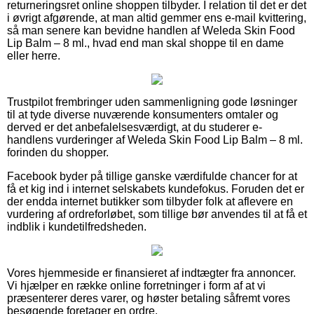
returneringsret online shoppen tilbyder. I relation til det er det
i øvrigt afgørende, at man altid gemmer ens e-mail kvittering,
så man senere kan bevidne handlen af Weleda Skin Food
Lip Balm – 8 ml., hvad end man skal shoppe til en dame
eller herre.
Trustpilot frembringer uden sammenligning gode løsninger
til at tyde diverse nuværende konsumenters omtaler og
derved er det anbefalelsesværdigt, at du studerer e-
handlens vurderinger af Weleda Skin Food Lip Balm – 8 ml.
forinden du shopper.
Facebook byder på tillige ganske værdifulde chancer for at
få et kig ind i internet selskabets kundefokus. Foruden det er
der endda internet butikker som tilbyder folk at aflevere en
vurdering af ordreforløbet, som tillige bør anvendes til at få et
indblik i kundetilfredsheden.
Vores hjemmeside er finansieret af indtægter fra annoncer.
Vi hjælper en række online forretninger i form af at vi
præsenterer deres varer, og høster betaling såfremt vores
besøgende foretager en ordre.