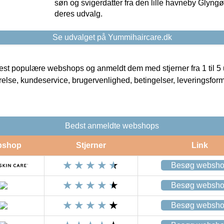
søn og svigerdatter fra den lille havneby Glyngøre
deres udvalg.
Se udvalget på Yummihaircare.dk
t populære webshops og anmeldt dem med stjerner fra 1 til 5 ud
rrelse, kundeservice, brugervenlighed, betingelser, leveringsfor
Bedst anmeldte webshops
bshop
Stjerner
Link
Besøg websh
Besøg websh
Besøg websh