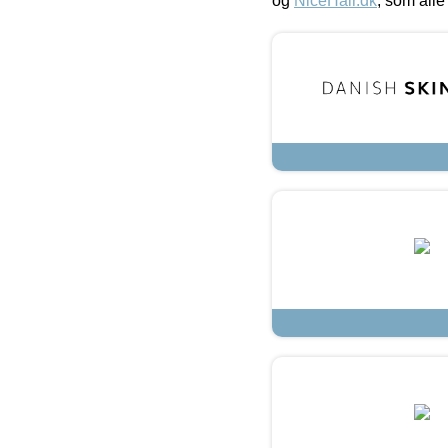
og
NiceHair.dk
, som alle 