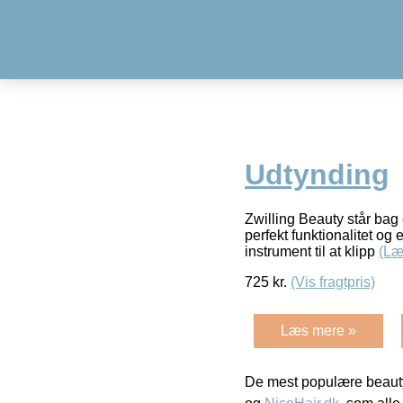
Udtynding
Zwilling Beauty står bag 
perfekt funktionalitet o
instrument til at klipp
(Læ
725
kr.
(Vis fragtpris)
Læs mere »
De mest populære beauty