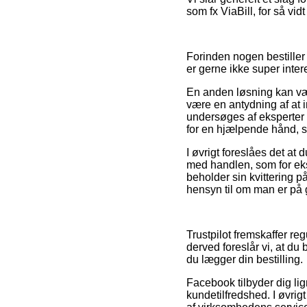
som fx ViaBill, for så vid
Forinden nogen bestiller
er gerne ikke super inter
En anden løsning kan væ
være en antydning af at i
undersøges af eksperte
for en hjælpende hånd, s
I øvrigt foreslåes det a
med handlen, som for eks
beholder sin kvittering p
hensyn til om man er på g
Trustpilot fremskaffer 
derved foreslår vi, at du
du lægger din bestilling.
Facebook tilbyder dig lig
kundetilfredshed. I øvrig