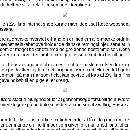
t du hellere vil afbetale prisen ude i fremtiden.
 i en Zwilling internet shop kunne man ideelt set læse webshop
essant.
re at granske hvorvidt e-handlen er medlem af e-mærke ordnin
nternet selskabet overholder de danske retningslinjer, samt at in
r som er meget bekendte med de gældende bestemmelser. Dette
åfremt du forvoldes problemer i processen med din bestilling.
t du er hensynstagende til de mest centrale bestemmelser der ka
empel hvilken bytteret netshoppen kører med. Her er det ligeled
å e-mail, så man når som helst kan bevise sit køb af Zwilling Fr
aveindkøb til en pige eller dreng.
regulære stabile muligheder for at gennemsøge forskellige nuv
 bliver klogere på netbutikkens bedømmelser af Zwilling Frisørsa
nende faktisk anstændige muligheder for at få et kig ind i online
t er der mange online firmaer som giver folk mulighed for at off