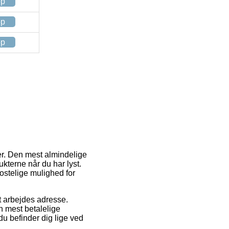
op
op
op
er. Den mest almindelige
ukterne når du har lyst.
stelige mulighed for
dit arbejdes adresse.
en mest betalelige
du befinder dig lige ved