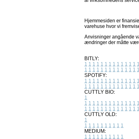
af virksomhedens service, 
Hjemmesiden er finansier
varehuse hvor vi fremvise
Anvisninger angående var
ændringer der måtte være
BITLY:
1
1
1
1
1
1
1
1
1
1
1
1
1
1
1
1
1
1
1
1
1
1
1
1
1
1
SPOTIFY:
1
1
1
1
1
1
1
1
1
1
1
1
1
1
1
1
1
1
1
1
1
1
1
1
1
1
CUTTLY BIO:
1
1
1
1
1
1
1
1
1
1
1
1
1
1
1
1
1
1
1
1
1
1
1
1
1
1
1
CUTTLY OLD:
1
1
1
1
1
1
1
1
1
1
1
MEDIUM:
1
1
1
1
1
1
1
1
1
1