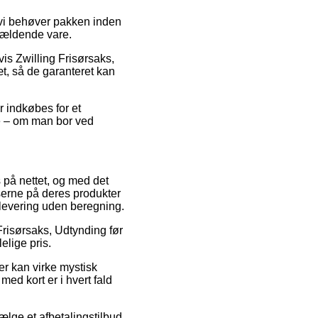
vi behøver pakken inden
ågældende vare.
vis Zwilling Frisørsaks,
æt, så de garanteret kan
 indkøbes for et
ge – om man bor ved
s på nettet, og med det
serne på deres produkter
 levering uden beregning.
g Frisørsaks, Udtynding før
elige pris.
er kan virke mystisk
ed kort er i hvert fald
vælge et afbetalingstilbud