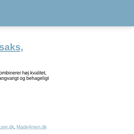
rsaks,
ombinerer høj kvalitet,
angvarigt og behageligt
care.dk
,
Made4men.dk