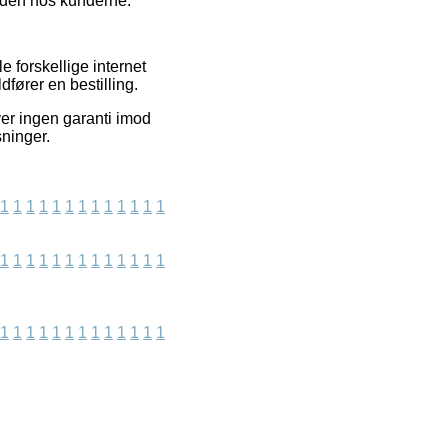
sheden hos kunderne.
 forskellige internet
dfører en bestilling.
er ingen garanti imod
sninger.
1
1
1
1
1
1
1
1
1
1
1
1
1
1
1
1
1
1
1
1
1
1
1
1
1
1
1
1
1
1
1
1
1
1
1
1
1
1
1