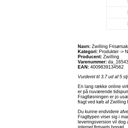
Navn:
Zwilling Frisørsa
Kategori:
Produkter ->
Producent:
Zwilling
Varenummer:
da_1654
EAN:
4009839134562
Vurderet til
3.7
ud af 5 st
En lang række online vir
er på nuværende tidspunkt
Fragtløsningen er jo us
fragt ved køb af Zwilling
Du kunne endvidere afveje 
Fragttypen viser sig i ma
leveringsversion vil dog 
internet firmaets bopæl.