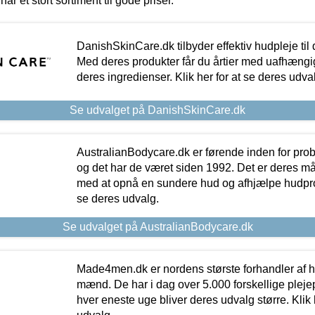
har et stort sortiment til gode priser.
DanishSkinCare.dk tilbyder effektiv hudpleje til
Med deres produkter får du årtier med uafhængi
deres ingredienser. Klik her for at se deres udva
Se udvalget på DanishSkinCare.dk
AustralianBodycare.dk er førende inden for pr
og det har de været siden 1992. Det er deres m
med at opnå en sundere hud og afhjælpe hudprob
se deres udvalg.
Se udvalget på AustralianBodycare.dk
Made4men.dk er nordens største forhandler af hu
mænd. De har i dag over 5.000 forskellige pleje
hver eneste uge bliver deres udvalg større. Klik 