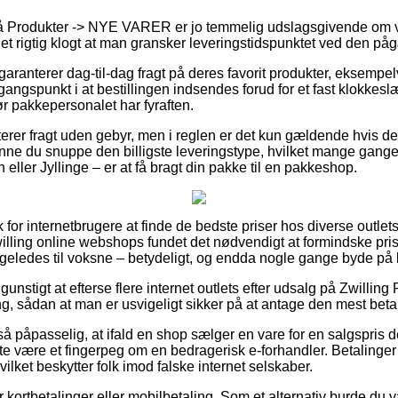
å Produkter -> NYE VARER er jo temmelig udslagsgivende om 
 det rigtig klogt at man gransker leveringstidspunktet ved den p
 garanterer dag-til-dag fragt på deres favorit produkter, eksempel
ngspunkt i at bestillingen indsendes forud for et fast klokkesl
før pakkepersonalet har fyraften.
rer fragt uden gebyr, men i reglen er det kun gældende hvis der
kunne du snuppe den billigste leveringstype, hvilket mange gan
 eller Jyllinge – er at få bragt din pakke til en pakkeshop.
sk for internetbrugere at finde de bedste priser hos diverse outlet
illing online webshops fundet det nødvendigt at formindske pri
 ligeledes til voksne – betydeligt, og endda nogle gange byde på
 gunstigt at efterse flere internet outlets efter udsalg på Zwillin
, sådan at man er usvigeligt sikker på at antage den mest betal
å påpasselig, at ifald en shop sælger en vare for en salgspris d
e være et fingerpeg om en bedragerisk e-forhandler. Betalinger m
ilket beskytter folk imod falske internet selskaber.
or kortbetalinger eller mobilbetaling. Som et alternativ burde du 