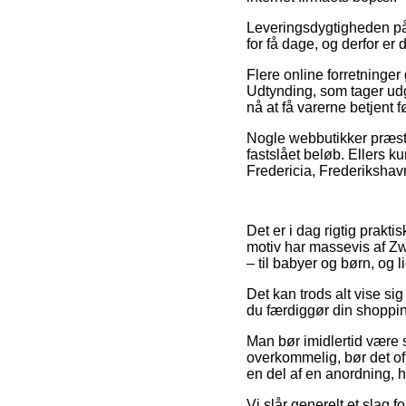
Leveringsdygtigheden p
for få dage, og derfor er
Flere online forretninger
Udtynding, som tager udga
nå at få varerne betjent 
Nogle webbutikker præste
fastslået beløb. Ellers 
Fredericia, Frederikshavn
Det er i dag rigtig prakti
motiv har massevis af Zw
– til babyer og børn, og
Det kan trods alt vise sig
du færdiggør din shopping
Man bør imidlertid være s
overkommelig, bør det oft
en del af en anordning, hv
Vi slår generelt et slag f