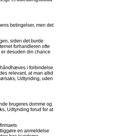
pens betingelser, men det
gen, siden det burde
ternet forhandleren ofte
 er desuden din chance
n håndhæves i forbindelse
es relevant, at man altid
isørsaks, Udtynding, uden
ærende brugeres domme og
ks, Udtynding forud for at
 firmaets
entliggøre en anmeldelse