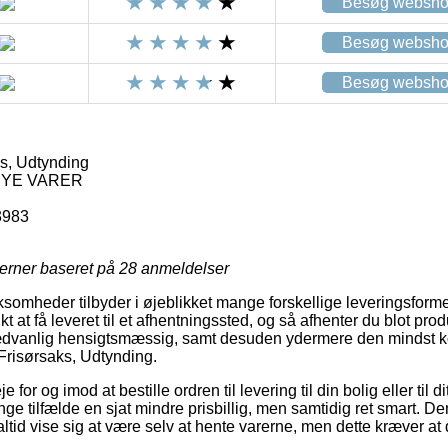
Besøg websh
Besøg websh
Besøg websh
ks, Udtynding
 NYE VARER
3983
jerner baseret på
28
anmeldelser
ksomheder tilbyder i øjeblikket mange forskellige leveringsform
 at få leveret til et afhentningssted, og så afhenter du blot prod
ædvanlig hensigtsmæssig, samt desuden ydermere den mindst ko
 Frisørsaks, Udtynding.
for og imod at bestille ordren til levering til din bolig eller til 
nge tilfælde en sjat mindre prisbillig, men samtidig ret smart. D
altid vise sig at være selv at hente varerne, men dette kræver at 