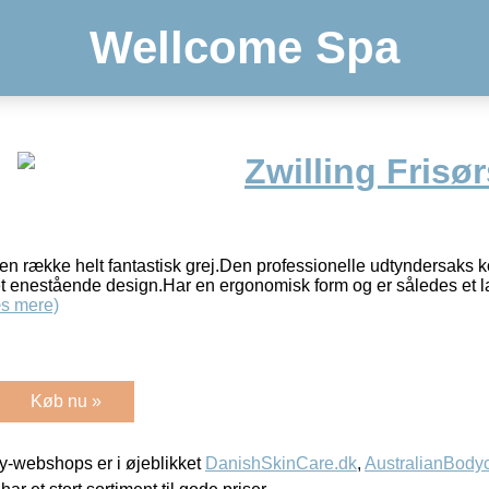
Wellcome Spa
Zwilling Frisø
en række helt fantastisk grej.Den professionelle udtyndersaks k
g et enestående design.Har en ergonomisk form og er således et l
s mere)
Køb nu »
-webshops er i øjeblikket
DanishSkinCare.dk
,
AustralianBody