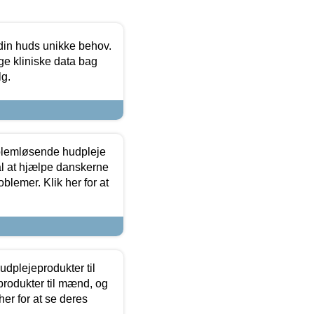
 din huds unikke behov.
ge kliniske data bag
lg.
oblemløsende hudpleje
ål at hjælpe danskerne
lemer. Klik her for at
dplejeprodukter til
produkter til mænd, og
her for at se deres